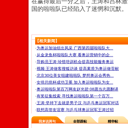
在赢得最后一分之后，王涛和吕林激
国的啦啦队已经陷入了迷惘和沉默。
【相关新闻】
·
为奥运加油炫出风采 广西第四届啦啦队大...
·
从金龙鱼杯啦啦队大赛 看奥运营销中的企...
·
导购员王涛:珍惜培训机会提高技能服务奥运
·
视频:王涛做客搜狐访谈 提高素质为奥运做贡献
·
北京30位美女组建啦啦队 梦想奥运会秀热...
·
女排总统杯成功卫冕 加入奥运啦啦队为女...
·
奥运啦啦队第百万网友赵光碧:08愿当志愿翻译
·
有奖征集线索 寻找奥运啦啦队第一个百万...
·
王涛:坚持下去就是男子汉 与乒乓奥运冠军对话
·
联想高管友谊赛 与乒乓球奥运冠军王涛过招
我来说两句
全部跟帖
精华帖