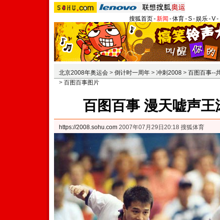
搜狐首页
-
新闻
-
体育
-
S
-
娱乐
-
V
-
北京2008年奥运会
>
倒计时一周年
>
冲刺2008
>
百图百事-
>
百图百事图片
百图百事 漫天嘘声王
https://2008.sohu.com
2007年07月29日20:18 搜狐体育