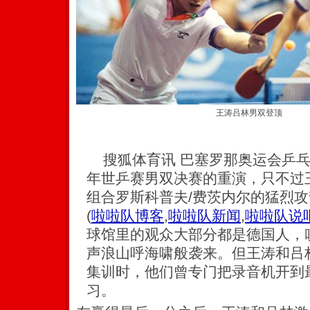
王涛吕林男双登顶
搜狐体育讯 巴塞罗那奥运会乒乓
年世乒赛男双决赛的重演，只不过
组合罗斯科普夫/费茨内尔的猛烈
(
啦啦队博客
,
啦啦队新闻
,
啦啦队说
球馆里的观众大部分都是德国人，
声浪山呼海啸般袭来。但王涛和吕
集训时，他们曾专门把录音机开到
习。