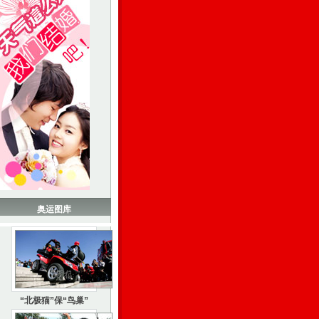
奥运图库
“北极猫”保“鸟巢”