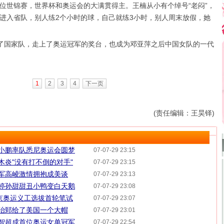
位世锦赛，世界杯和奥运会的大满贯得主。王楠从小有个绰号“老闷”，
进入省队，别人练2个小时的球，自己就练3小时，别人周末放假，她
进了国家队，走上了奥运冠军的奖台，也成为邓亚萍之后中国女队的一代
1
2
3
4
下一页
(责任编辑：王昊铎)
李小鹏率队悉尼奥运会圆梦
07-07-29 23:15
木炎"没有打不倒的对手"
07-07-29 23:15
张军高崚激情拥抱成美谈
07-07-29 23:13
李婷孙甜甜丑小鸭变白天鹅
07-07-29 23:08
北京奥运义工选拔首轮笔试
07-07-29 23:07
王治郅给了美国一个大帽
07-07-29 23:01
龚智超成首位奥运女单冠军
07-07-29 22:54