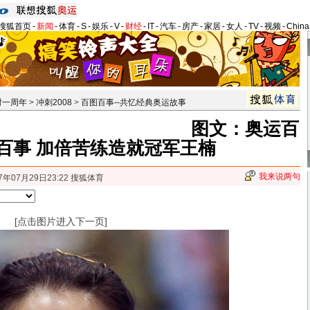
搜狐首页
-
新闻
-
体育
-
S
-
娱乐
-
V
-
财经
-
IT
-
汽车
-
房产
-
家居
-
女人
-
TV
-
视频
-
Chin
时一周年
>
冲刺2008
>
百图百事--共忆经典奥运故事
图文：奥运百
百事 加倍苦练造就冠军王楠
我来说两句
7年07月29日23:22 搜狐体育
[点击图片进入下一页]