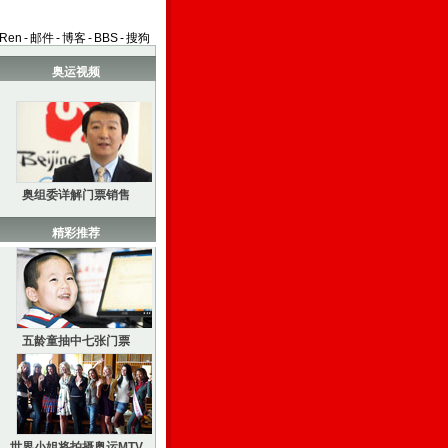
aRen
-
邮件
-
博客
-
BBS
-
搜狗
奥运视频
奥组委详解门票销售
精彩推荐
五龄童抽中七张门票
世界小姐将拍摄奥运MTV