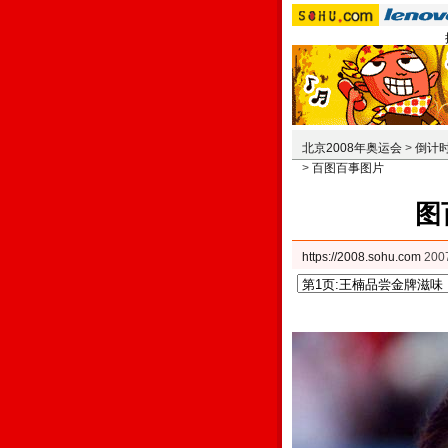
北京2008年奥运会
>
倒计
>
百图百事图片
图
https://2008.sohu.com
200