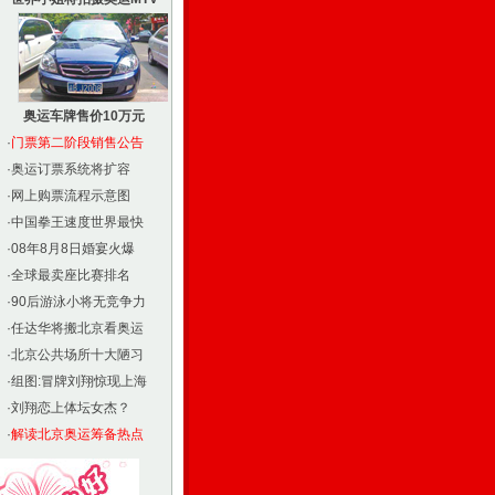
奥运车牌售价10万元
·
门票第二阶段销售公告
·
奥运订票系统将扩容
·
网上购票流程示意图
·
中国拳王速度世界最快
·
08年8月8日婚宴火爆
·
全球最卖座比赛排名
·
90后游泳小将无竞争力
·
任达华将搬北京看奥运
·
北京公共场所十大陋习
·
组图:冒牌刘翔惊现上海
·
刘翔恋上体坛女杰？
·
解读北京奥运筹备热点