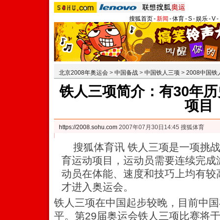
搜狐首页
-
新闻
-
体育
-
S
-
娱乐
-
V
-
北京2008年奥运会
>
中国备战
>
中国铁人三项
>
2008中国
铁人三项简介：有30年历史
项目
https://2008.sohu.com
2007年07月30日14:45 搜狐体育
搜狐体育讯 铁人三项是一项挑战
育运动项目，运动员需要连续完成
动员在体能、速度和技巧上均有较高
才进入奥运会。
铁人三项在中国起步较晚，目前中国
平。第29届奥运会铁人三项比赛将于2