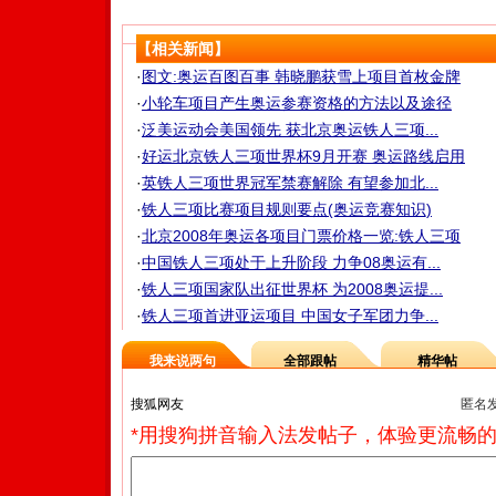
【相关新闻】
·
图文:奥运百图百事 韩晓鹏获雪上项目首枚金牌
·
小轮车项目产生奥运参赛资格的方法以及途径
·
泛美运动会美国领先 获北京奥运铁人三项...
·
好运北京铁人三项世界杯9月开赛 奥运路线启用
·
英铁人三项世界冠军禁赛解除 有望参加北...
·
铁人三项比赛项目规则要点(奥运竞赛知识)
·
北京2008年奥运各项目门票价格一览:铁人三项
·
中国铁人三项处于上升阶段 力争08奥运有...
·
铁人三项国家队出征世界杯 为2008奥运提...
·
铁人三项首进亚运项目 中国女子军团力争...
我来说两句
全部跟帖
精华帖
匿名
*用搜狗拼音输入法发帖子，体验更流畅的