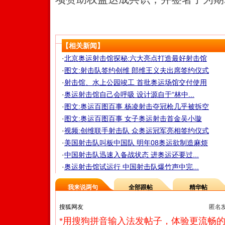
【相关新闻】
·
北京奥运射击馆探秘:六大亮点打造最好射击馆
·
图文:射击队签约创维 郎维王义夫出席签约仪式
·
射击馆、水上公园竣工 首批奥运场馆交付使用
·
奥运射击馆自己会呼吸 设计源自于“林中...
·
图文:奥运百图百事 杨凌射击夺冠枪几乎被拆空
·
图文:奥运百图百事 女子奥运射击首金吴小璇
·
视频:创维联手射击队 众奥运冠军亮相签约仪式
·
美国射击队叫板中国队 明年08奥运欲制造麻烦
·
中国射击队迅速入备战状态 进奥运还要过...
·
奥运射击馆试运行 中国射击队爆竹声中完...
我来说两句
全部跟帖
精华帖
匿名
*用搜狗拼音输入法发帖子，体验更流畅的