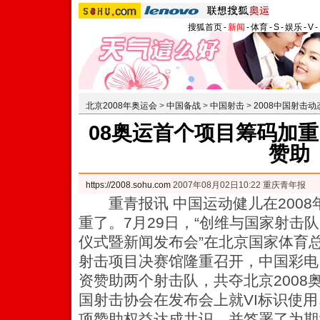
搜狐首页
-
新闻
-
体育
-
S
-
娱乐
-
V
-
北京2008年奥运会
>
中国备战
>
中国射击
>
2008中国射击动
08奥运首个项目筹码加重
赞助
https://2008.sohu.com
2007年08月02日10:22 重庆青年报
重青报讯 中国运动健儿在2008
重了。7月29日，“创维与国家射击
仪式暨新闻发布会”在北京国家体育
射击项目决赛馆隆重召开，中国彩电
资赞助两个射击队，共夺北京2008
国射击协会在发布会上就VI标识使
项赞助权益达成共识，并签署了为期