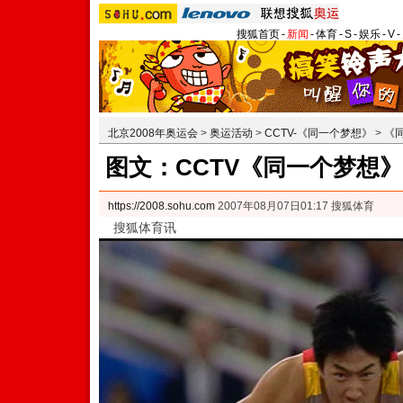
搜狐首页
-
新闻
-
体育
-
S
-
娱乐
-
V
-
北京2008年奥运会
>
奥运活动
>
CCTV-《同一个梦想》
>
《
图文：CCTV《同一个梦想》
https://2008.sohu.com
2007年08月07日01:17 搜狐体育
搜狐体育讯