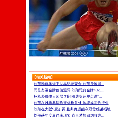
【相关新闻】
·
刘翔雅典奥运平世界纪录夺金 刘翔身披国...
·
同是奥运金牌价值迥异 刘翔雅典金牌4.61...
·
标枪屡成伤人凶器 刘翔雅典奥运差点遭“...
·
刘翔在雅典奥运险遭标枪意外 体坛成高危行业
·
刘翔在大阪5度加冕 雅典奥运能夺冠需感谢福地
·
刘翔获年度最佳表现奖 直言梦想回到雅典...