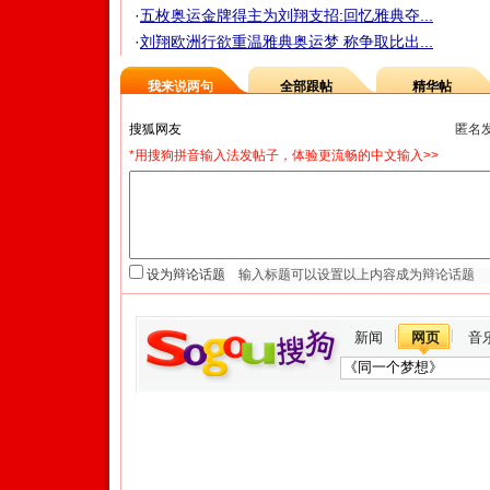
·
五枚奥运金牌得主为刘翔支招:回忆雅典夺...
·
刘翔欧洲行欲重温雅典奥运梦 称争取比出...
我来说两句
全部跟帖
精华帖
匿名
*用搜狗拼音输入法发帖子，体验更流畅的中文输入>>
设为辩论话题
新闻
网页
音