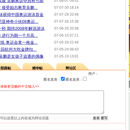
鬼脸 吴鹏奥运夺冠有可能
07-08-07 09:01
接受励志教育吴鹏...
07-07-30 18:14
庄泳获得中国奥运游泳首金
07-07-29 20:49
亚神奇小伙08奥运...
07-07-26 15:36
秒 期待2008年解说游泳
07-06-20 20:58
进行为期一个月高...
07-06-15 07:21
 奥运会拿一枚金...
07-05-29 22:48
回杭州大吃金牌扣...
07-05-24 08:43
 吴鹏是女孩子追逐的偶像
07-05-19 13:01
全部跟帖
精华帖
辩论区
用户：
匿名发表：
匿名发表：
体验更流畅的中文输入>>