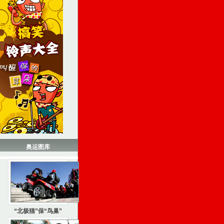
奥运图库
“北极猫”保“鸟巢”