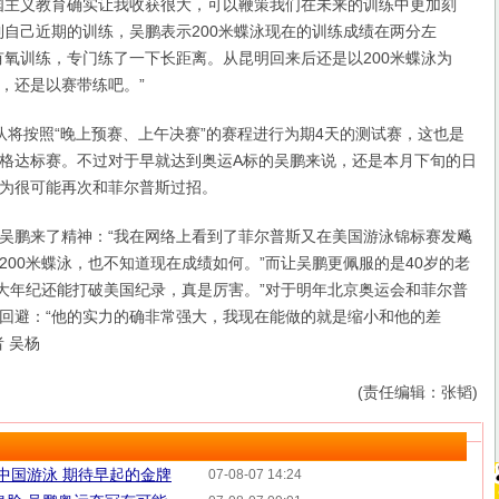
国主义教育确实让我收获很大，可以鞭策我们在未来的训练中更加刻
到自己近期的训练，吴鹏表示200米蝶泳现在的训练成绩在两分左
有氧训练，专门练了一下长距离。从昆明回来后还是以200米蝶泳为
，还是以赛带练吧。”
按照“晚上预赛、上午决赛”的赛程进行为期4天的测试赛，这也是
格达标赛。不过对于早就达到奥运A标的吴鹏来说，还是本月下旬的日
为很可能再次和菲尔普斯过招。
鹏来了精神：“我在网络上看到了菲尔普斯又在美国游泳锦标赛发飚
200米蝶泳，也不知道现在成绩如何。”而让吴鹏更佩服的是40岁的老
么大年纪还能打破美国纪录，真是厉害。”对于明年北京奥运会和菲尔普
回避：“他的实力的确非常强大，我现在能做的就是缩小和他的差
者 吴杨
(责任编辑：张韬)
:中国游泳 期待早起的金牌
07-08-07 14:24