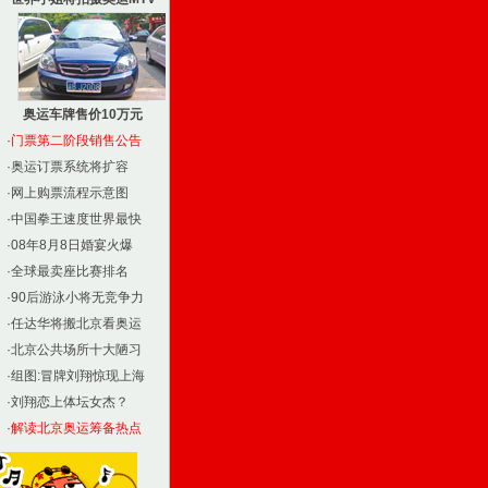
奥运车牌售价10万元
·
门票第二阶段销售公告
·
奥运订票系统将扩容
·
网上购票流程示意图
·
中国拳王速度世界最快
·
08年8月8日婚宴火爆
·
全球最卖座比赛排名
·
90后游泳小将无竞争力
·
任达华将搬北京看奥运
·
北京公共场所十大陋习
·
组图:冒牌刘翔惊现上海
·
刘翔恋上体坛女杰？
·
解读北京奥运筹备热点