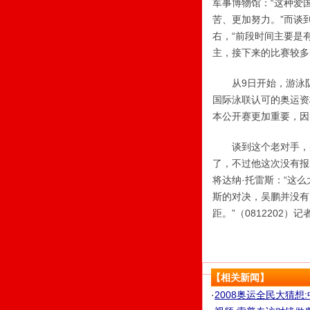
军事博物馆：“这种爱
苦、更加努力。”而谈
右，“前段时间主要是
主，接下来的比赛较多
从9日开始，游泳队将
国际泳联认可的奥运资
本公开赛更加重要，因
谈到这个老对手，吴
了，不过他这次没有报
将达纳·托雷斯：“这
斯的对决，吴鹏并没有
距。”（0812202）记
【相关新闻】
·
2008奥运全民大猜想