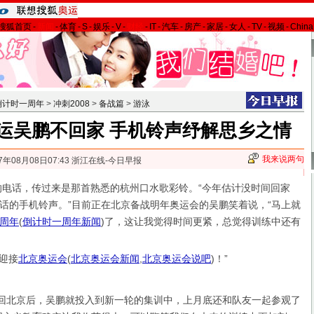
搜狐首页
-
新闻
-
体育
-
S
-
娱乐
-
V
-
财经
-
IT
-
汽车
-
房产
-
家居
-
女人
-
TV
-
视频
-
Chin
倒计时一周年
>
冲刺2008
>
备战篇
>
游泳
运吴鹏不回家 手机铃声纾解思乡之情
我来说两句
7年08月08日07:43 浙江在线-今日早报
电话，传过来是那首熟悉的杭州口水歌彩铃。“今年估计没时间回家
话的手机铃声。”目前正在北京备战明年奥运会的吴鹏笑着说，“马上就
周年
(
倒计时一周年新闻
)
了，这让我觉得时间更紧，总觉得训练中还有
迎接
北京奥运会
(
北京奥运会新闻
,
北京奥运会说吧
)
！”
回北京后，吴鹏就投入到新一轮的集训中，上月底还和队友一起参观了