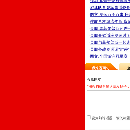
·
视频:索普专访对镜做
·
游泳队参观军事博物馆 
·
图文:奥运百图百事 
·
连取八枚游泳奖牌 肯尼
·
吴鹏:离菲尔普斯还差一
·
吴鹏开始适应奥运时间 
·
吴鹏与菲尔普斯一起训练
·
吴鹏备战奥运调"时差" 
·
图文:全国游泳冠军赛
我来说两句
*用搜狗拼音输入法发帖子，
设为辩论话题