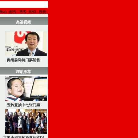
aRen
-
邮件
-
博客
-
BBS
-
搜狗
奥运视频
奥组委详解门票销售
精彩推荐
五龄童抽中七张门票
世界小姐将拍摄奥运MTV