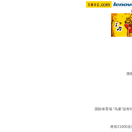
搜狐
国际体育场 “鸟巢”设有9
将有21600名记