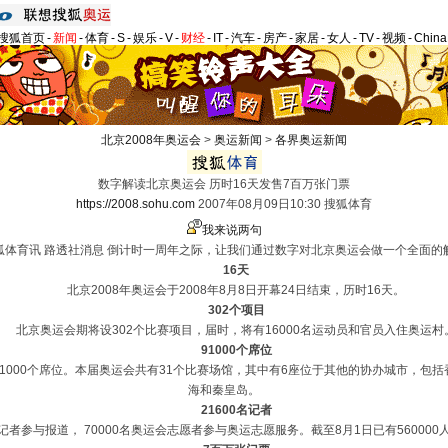
搜狐首页
-
新闻
-
体育
-
S
-
娱乐
-
V
-
财经
-
IT
-
汽车
-
房产
-
家居
-
女人
-
TV
-
视频
-
Chin
北京2008年奥运会
>
奥运新闻
>
各界奥运新闻
数字解读北京奥运会 历时16天发售7百万张门票
https://2008.sohu.com
2007年08月09日10:30 搜狐体育
我来说两句
体育讯 路透社消息 倒计时一周年之际，让我们通过数字对北京奥运会做一个全面的
16天
北京2008年奥运会于2008年8月8日开幕24日结束，历时16天。
302个项目
北京奥运会期将设302个比赛项目，届时，将有16000名运动员和官员入住奥运村
91000个席位
1000个席位。本届奥运会共有31个比赛场馆，其中有6座位于其他的协办城市，包
海和秦皇岛。
21600名记者
者参与报道， 70000名奥运会志愿者参与奥运志愿服务。截至8月1日已有56000