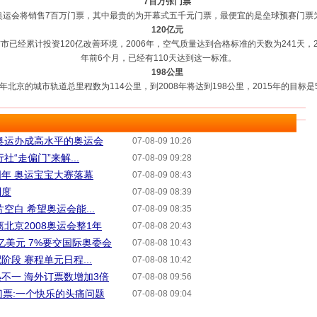
7百万张门票
会将销售7百万门票，其中最贵的为开幕式五千元门票，最便宜的是垒球预赛门票为
120亿元
市已经累计投资120亿改善环境，2006年，空气质量达到合格标准的天数为241天，2
年前6个月，已经有110天达到这一标准。
198公里
北京的城市轨道总里程数为114公里，到2008年将达到198公里，2015年的目标是
奥运办成高水平的奥运会
07-08-09 10:26
“走偏门”来解...
07-08-09 09:28
年 奥运宝宝大赛落幕
07-08-09 08:43
制度
07-08-09 08:39
空白 希望奥运会能...
07-08-09 08:35
北京2008奥运会整1年
07-08-08 20:43
亿美元 7%要交国际奥委会
07-08-08 10:43
段 赛程单元日程...
07-08-08 10:42
不一 海外订票数增加3倍
07-08-08 09:56
门票:一个快乐的头痛问题
07-08-08 09:04