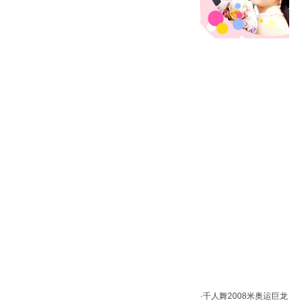
·
千人舞2008米奥运巨龙