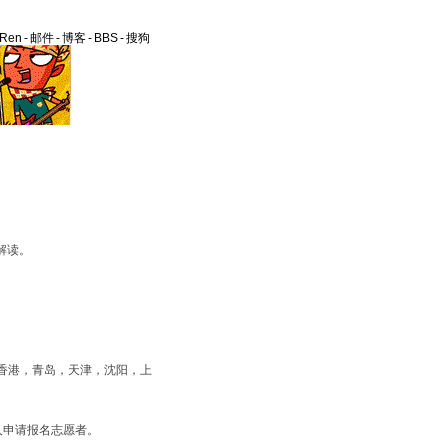
aRen
-
邮件
-
博客
-
BBS
-
搜狗
解读。
。
括香港，青岛，天津，沈阳，上
0人申请报名志愿者。