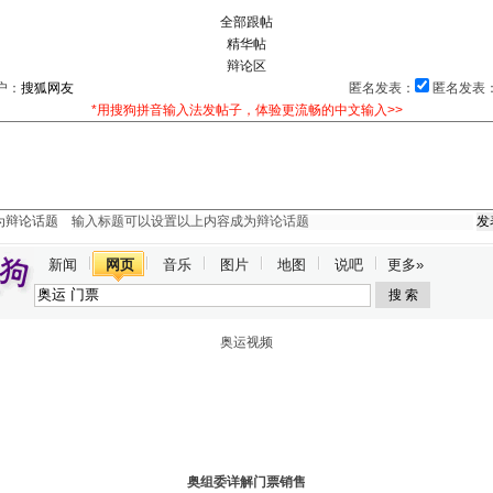
我来说两句
全部跟帖
精华帖
辩论区
户：
匿名发表：
匿名发表
*用搜狗拼音输入法发帖子，体验更流畅的中文输入>>
为辩论话题
新闻
网页
音乐
图片
地图
说吧
更多»
奥运视频
奥组委详解门票销售