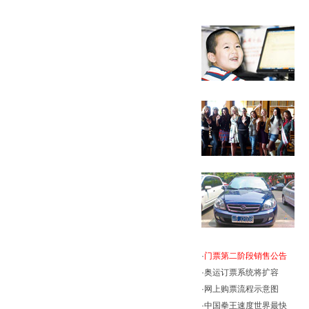
·
门票第二阶段销售公告
·
奥运订票系统将扩容
·
网上购票流程示意图
·
中国拳王速度世界最快