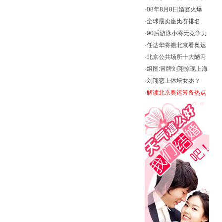
·
08年8月8日婚宴火爆
·
全球最卖座比赛排名
·
90后游泳小将无竞争力
·
任达华将搬北京看奥运
·
北京公共场所十大陋习
·
组图:冒牌刘翔惊现上海
·
刘翔恋上体坛女杰？
·
解读北京奥运筹备热点