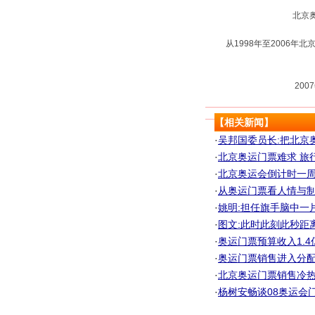
北京奥运
从1998年至2006年北京
2007年
【相关新闻】
·
吴邦国委员长:把北京
·
北京奥运门票难求 旅行社
·
北京奥运会倒计时一周
·
从奥运门票看人情与
·
姚明:担任旗手脑中一片
·
图文:此时此刻此秒距离
·
奥运门票预算收入1.4
·
奥运门票销售进入分配阶
·
北京奥运门票销售冷热
·
杨树安畅谈08奥运会