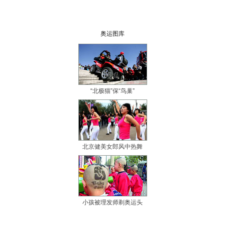
奥运图库
“北极猫”保“鸟巢”
北京健美女郎风中热舞
小孩被理发师剃奥运头