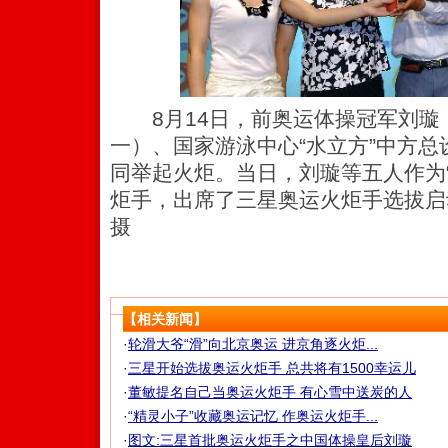
8月14日，前奥运体操冠军刘璇
一）、国家游泳中心“水立方”中方
同举起火炬。当日，刘璇等五人作为
炬手，出席了三星奥运火炬手选拔启
摄
【相关新闻】
·
轮滑大爷“滑”向北京奥运 进京角逐火炬...
·
三星开始选拔奥运火炬手 总共将有1500幸运儿
·
董敏提名自己当奥运火炬手 有心雪中送炭的人
·
“精灵小子”收藏奥运记忆 作奥运火炬手...
·
图文:三星首批奥运火炬手之中国体操皇后刘璇