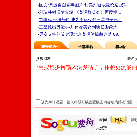
·
图文:奥运百图百事图片 甜美刘璇成最欢迎冠军
·
刘璇朴树旧情复燃 《奥运群英会》再度携...
·
刘璇代言08营销 成为奥运伙伴三星电子形...
·
三星推出奥运手机 体操美女刘璇任形象大...
·
男友支持刘璇实现北京奥运体操裁判梦 08...
我来说两句
全部跟帖
精华帖
匿名
*用搜狗拼音输入法发帖子，体验更流畅的
设为辩论话题
新闻
网页
音