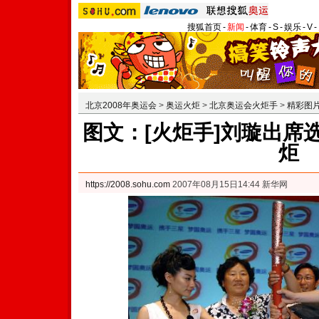
搜狐首页
-
新闻
-
体育
-
S
-
娱乐
-
V
-
北京2008年奥运会
>
奥运火炬
>
北京奥运会火炬手
>
精彩图
图文：[火炬手]刘璇出席
炬
https://2008.sohu.com
2007年08月15日14:44 新华网