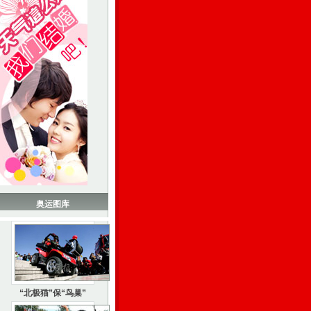
奥运图库
“北极猫”保“鸟巢”