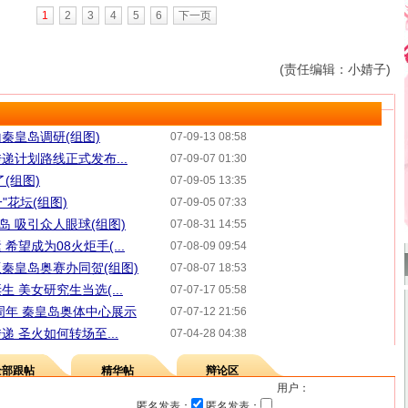
1
2
3
4
5
6
下一页
(责任编辑：小婧子)
秦皇岛调研(组图)
07-09-13 08:58
递计划路线正式发布...
07-09-07 01:30
(组图)
07-09-05 13:35
"花坛(组图)
07-09-05 07:33
岛 吸引众人眼球(组图)
07-08-31 14:55
望成为08火炬手(...
07-08-09 09:54
秦皇岛奥赛办同贺(组图)
07-08-07 18:53
 美女研究生当选(...
07-07-17 05:58
周年 秦皇岛奥体中心展示
07-07-12 21:56
 圣火如何转场至...
07-04-28 04:38
全部跟帖
精华帖
辩论区
用户：
匿名发表：
匿名发表：