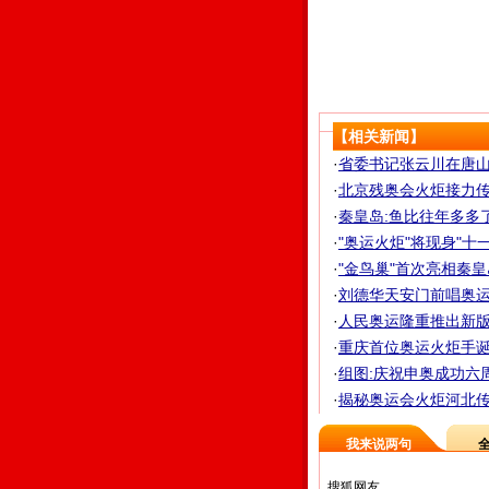
【相关新闻】
·
省委书记张云川在唐山
·
北京残奥会火炬接力传
·
秦皇岛:鱼比往年多多了
·
"奥运火炬"将现身"十一
·
"金鸟巢"首次亮相秦皇
·
刘德华天安门前唱奥运 希
·
人民奥运隆重推出新版
·
重庆首位奥运火炬手诞生
·
组图:庆祝申奥成功六
·
揭秘奥运会火炬河北传递
我来说两句