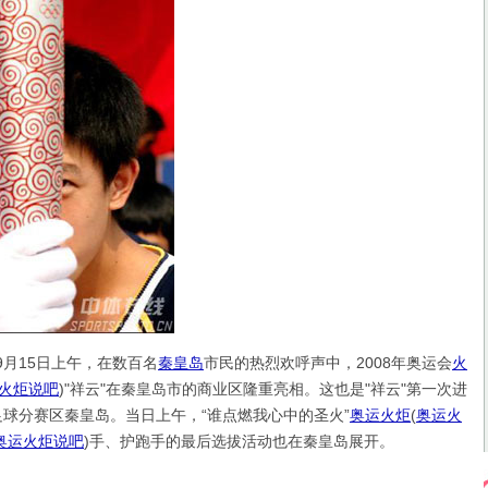
9月15日上午，在数百名
秦皇岛
市民的热烈欢呼声中，2008年奥运会
火
火炬说吧
)
"祥云"在秦皇岛市的商业区隆重亮相。这也是"祥云"第一次进
会足球分赛区秦皇岛。当日上午，“谁点燃我心中的圣火”
奥运火炬
(
奥运火
奥运火炬说吧
)
手、护跑手的最后选拔活动也在秦皇岛展开。