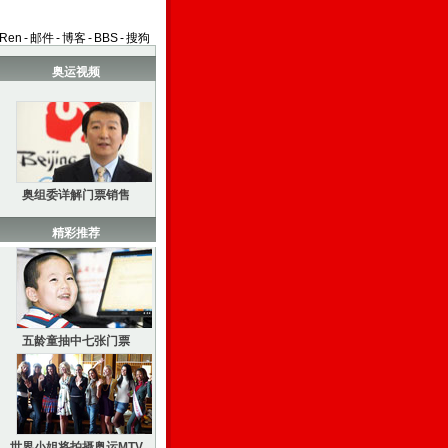
aRen
-
邮件
-
博客
-
BBS
-
搜狗
奥运视频
奥组委详解门票销售
精彩推荐
五龄童抽中七张门票
世界小姐将拍摄奥运MTV