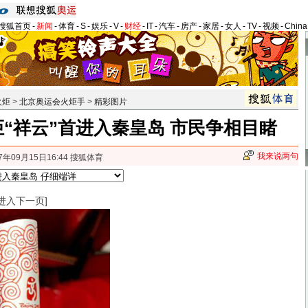
搜狐首页
-
新闻
-
体育
-
S
-
娱乐
-
V
-
财经
-
IT
-
汽车
-
房产
-
家居
-
女人
-
TV
-
视频
-
Chin
火炬
>
北京奥运会火炬手
>
精彩图片
“祥云”首进入秦皇岛 市民争相目睹
我来说两句
7年09月15日16:44 搜狐体育
进入下一页]