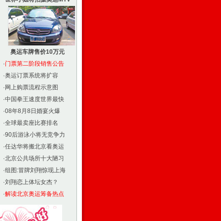
奥运车牌售价10万元
·
门票第二阶段销售公告
·
奥运订票系统将扩容
·
网上购票流程示意图
·
中国拳王速度世界最快
·
08年8月8日婚宴火爆
·
全球最卖座比赛排名
·
90后游泳小将无竞争力
·
任达华将搬北京看奥运
·
北京公共场所十大陋习
·
组图:冒牌刘翔惊现上海
·
刘翔恋上体坛女杰？
·
解读北京奥运筹备热点