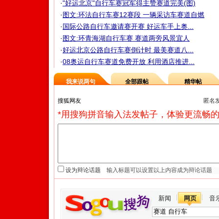
·
"好运北京"自行车赛冠军得主赞赛道完美(图)
·
图文:环法自行车赛12赛段 一辆采访车赛道自燃
·
国际公路自行车邀请赛开赛 好运车手上奥...
·
图文:环青海湖自行车赛 赛道两旁风景宜人
·
好运北京公路自行车赛倒计时 最美赛道八...
·
08奥运自行车赛道免费开放 利用酒店推进...
我来说两句
全部跟帖
精华帖
匿名
*用搜狗拼音输入法发帖子，体验更流畅的
设为辩论话题
新闻
网页
音