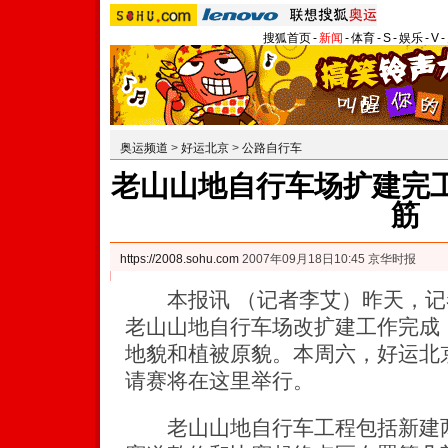
搜狐首页
-
新闻
-
体育
-
S
-
娱乐
-
V
-
奥运频道
>
好运北京
>
公路自行车
老山山地自行车场扩建完工
筋
https://2008.sohu.com
2007年09月18日10:45 京华时报
本报讯 （记者李艾）昨天，记
老山山地自行车场改扩建工作完成
地貌和植被原貌。本周六，好运北京
请赛将在这里举行。
老山山地自行车工程包括新建两栋