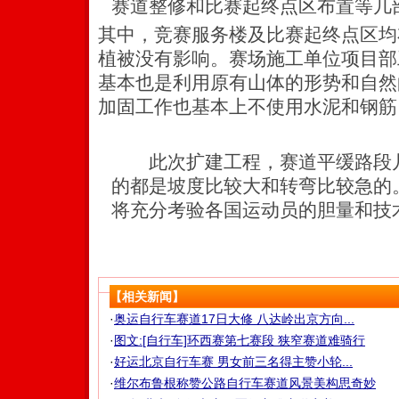
赛道整修和比赛起终点区布置等几
其中，竞赛服务楼及比赛起终点区均
植被没有影响。赛场施工单位项目部
基本也是利用原有山体的形势和自然
加固工作也基本上不使用水泥和钢筋
此次扩建工程，赛道平缓路段几
的都是坡度比较大和转弯比较急的
将充分考验各国运动员的胆量和技
【相关新闻】
·
奥运自行车赛道17日大修 八达岭出京方向...
·
图文:[自行车]环西赛第七赛段 狭窄赛道难骑行
·
好运北京自行车赛 男女前三名得主赞小轮...
·
维尔布鲁根称赞公路自行车赛道风景美构思奇妙