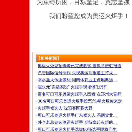
为束缚所困，目标坚定，意志坚强
我们盼望您成为奥运火炬手！
【相关新闻】
·
奥运火炬登顶珠峰已完成测试 搜狐将进驻报道
·
负责国际信号制作 央视奥运前报道主打火...
·
举起圣火传递梦想 湖南体彩业主点燃奥运...
·
崔永元"实话实说" 火炬手现场谈"忧郁"
·
百名可口可乐奥运火炬手入围者 在郑州大誓师
·
30名可口可乐奥运火炬手投票:谁举火炬你来定
·
火炬手候选人:沈阳赛区奚大野
·
可口可乐奥运火炬手广东候选人 冯炳棠龙...
·
外企老总参选奥运火炬手 期待拿起火炬的...
·
可口可乐奥运火炬手选拔50强选手即将产生