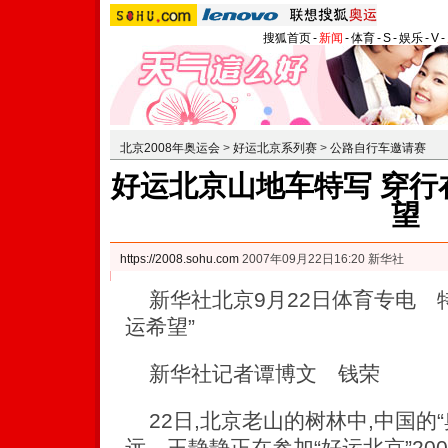
搜狐首页
-
新闻
-
体育
-
S
-
娱乐
-
V
-
北京2008年奥运会
>
好运北京系列赛
>
公路自行车邀请赛
好运北京山地车特写 穿行
望
https://2008.sohu.com
2007年09月22日16:20 新华社
新华社北京9月22日体育专电 特
运希望”
新华社记者谭博文 钱荣
22日,北京老山的树林中,中国的
远、王静静正在参加“好运北京”20