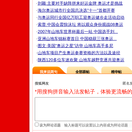
·
刘颖:主要对手缺阵拼来好运金牌 奥运才是挑战
·
海尔奥运城市行全国总决选"十一"首都开赛
·
与奥运同行全国亿万职工迎奥运健步走活动启动
·
索普:中国会震惊泳坛 将以观众身份观战08奥运
·
2007年山地车世界杯最后一站 中国选手刘...
·
亚洲山地车锦标赛首日 中国稳获三张奥运...
·
图文:美国"奥运之星"访华 山地车高手多尼
·
山地车项目产生奥运参赛资格的方法以及途径
·
陕西120多位车迷欢聚 山地车越野竞逐共迎奥运
我来说两句
全部跟帖
精华帖
匿名
*用搜狗拼音输入法发帖子，体验更流畅的
设为辩论话题