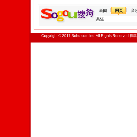
新闻
网页
音
Copyright © 2017 Sohu.com Inc. All Rights Reserved