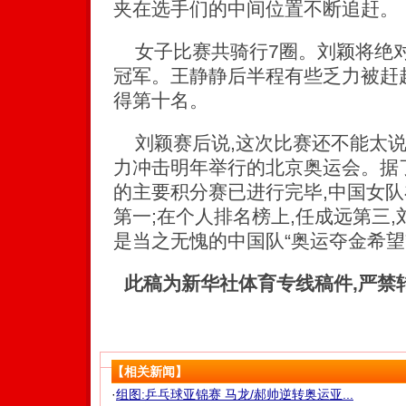
夹在选手们的中间位置不断追赶。
女子比赛共骑行7圈。刘颖将绝对
冠军。王静静后半程有些乏力被赶
得第十名。
刘颖赛后说,这次比赛还不能太说
力冲击明年举行的北京奥运会。据
的主要积分赛已进行完毕,中国女
第一;在个人排名榜上,任成远第三,
是当之无愧的中国队“奥运夺金希望
此稿为新华社体育专线稿件,严禁
【相关新闻】
·
组图:乒乓球亚锦赛 马龙/郝帅逆转奥运亚...