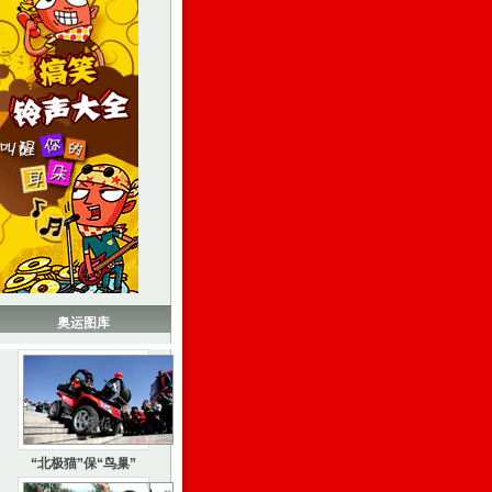
奥运图库
“北极猫”保“鸟巢”