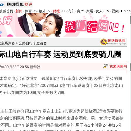
搜狐首页
-
新闻
-
体育
-
S
-
娱乐
-
V
-
财经
-
IT
-
汽车
-
房产
-
家居
-
女人
-
TV
-
视频
-
Chin
北京系列赛
>
公路自行车邀请赛
际山地自行车赛 运动员到底要骑几圈
我来说两句
7年09月22日20:56 新华社
体育专电(记者谭博文 钱荣)山地自行车赛比较有趣,选手们要骑的圈
能确定。“好运北京”2007国际山地自行车邀请赛于22日在北京老山
,男子比赛圈数为10圈,女子圈数为7圈。
任王峻燕介绍,山地车赛在山上进行,赛道为起伏绕圈,运动员要骑行
定的比赛距离,只按照适合的完成时间来设定圈数。男、女运动员都使
数不同。山地车越野赛的时间是相对固定的,男子在2小时到2小时15分