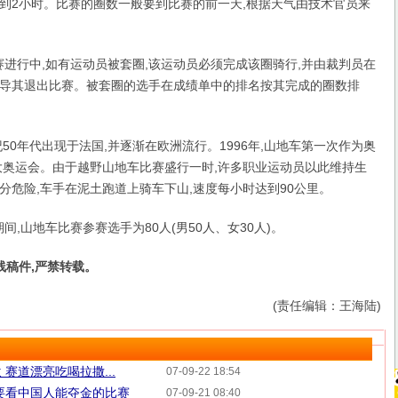
分钟到2小时。比赛的圈数一般要到比赛的前一天,根据天气由技术官员来
进行中,如有运动员被套圈,该运动员必须完成该圈骑行,并由裁判员在
导其退出比赛。被套圈的选手在成绩单中的排名按其完成的圈数排
0年代出现于法国,并逐渐在欧洲流行。1996年,山地车第一次作为奥
大奥运会。由于越野山地车比赛盛行一时,许多职业运动员以此维持生
分危险,车手在泥土跑道上骑车下山,速度每小时达到90公里。
间,山地车比赛参赛选手为80人(男50人、女30人)。
线稿件,严禁转载。
(责任编辑：王海陆)
赛道漂亮吃喝拉撒...
07-09-22 18:54
要看中国人能夺金的比赛
07-09-21 08:40