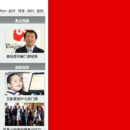
aRen
-
邮件
-
博客
-
BBS
-
搜狗
奥运视频
奥组委详解门票销售
精彩推荐
五龄童抽中七张门票
世界小姐将拍摄奥运MTV