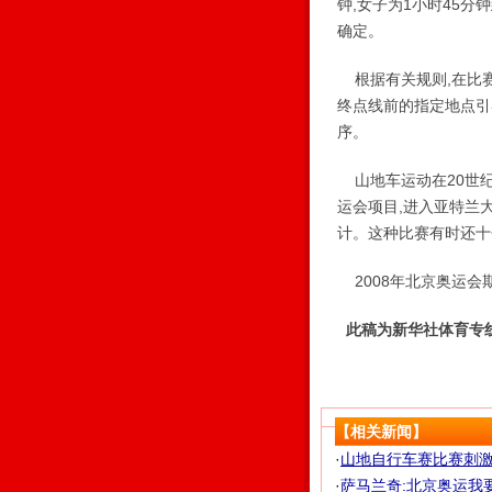
钟,女子为1小时45
确定。
根据有关规则,在比赛
终点线前的指定地点引
序。
山地车运动在20世纪5
运会项目,进入亚特兰
计。这种比赛有时还十
2008年北京奥运会期
此稿为新华社体育专
【相关新闻】
·
山地自行车赛比赛刺激 
·
萨马兰奇:北京奥运我