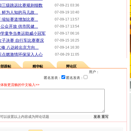
和三级跳远比赛规则细数
07-09-21 03:36
鲜为人知的马儿故...
07-09-19 10:40
缩短赛道增加比赛...
07-09-17 13:57
众开放 供市民健...
07-09-17 13:54
00学童争当奥运助威小冠军
07-09-17 06:16
女子决赛 自行车比赛赛况
07-09-15 16:25
修 八达岭出京方向...
07-09-14 16:30
运点燃激情环保深入人心
07-08-29 11:05
全部跟帖
精华帖
辩论区
用户：
匿名发表：
匿名发表：
体验更流畅的中文输入>>