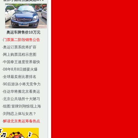
奥运车牌售价10万元
·
门票第二阶段销售公告
·
奥运订票系统将扩容
·
网上购票流程示意图
·
中国拳王速度世界最快
·
08年8月8日婚宴火爆
·
全球最卖座比赛排名
·
90后游泳小将无竞争力
·
任达华将搬北京看奥运
·
北京公共场所十大陋习
·
组图:冒牌刘翔惊现上海
·
刘翔恋上体坛女杰？
·
解读北京奥运筹备热点