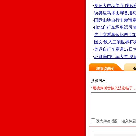
·
奥运大讲坛简介 跳远
·
访奥运马术比赛备用马 
·
国际山地自行车邀请赛 
·
山地自行车场奥运后向公
·
去北京看奥运比赛 2
·
图文:铁人三项世界杯
·
奥运自行车赛道17日大
·
环洱海自行车大赛 奥
我来说两句
*用搜狗拼音输入法发帖子，
设为辩论话题