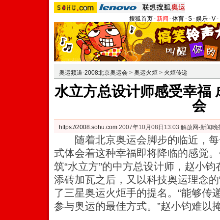
搜狐首页
-
新闻
-
体育
-
S
-
娱乐
-
V
-
奥运频道-2008北京奥运会
>
奥运火炬
>
火炬传递
水立方总设计师感受幸福 
会
https://2008.sohu.com
2007年10月08日13:03 解放网-新闻晚
随着北京奥运会脚步的临近，每
式体会着这种幸福即将降临的感觉。
筑“水立方”的中方总设计师，赵小
添砖加瓦之后，又以科技奥运理念的
了三星奥运火炬手的提名。
“能够传
参与奥运的最佳方式。”赵小钧难以