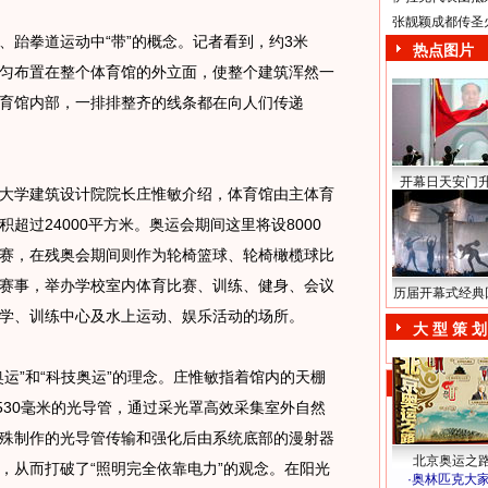
张靓颖成都传圣
跆拳道运动中“带”的概念。记者看到，约3米
热点图片
匀布置在整个体育馆的外立面，使整个建筑浑然一
育馆内部，一排排整齐的线条都在向人们传递
开幕日天安门
学建筑设计院院长庄惟敏介绍，体育馆由主体育
超过24000平方米。奥运会期间这里将设8000
赛，在残奥会期间则作为轮椅篮球、轮椅橄榄球比
赛事，举办学校室内体育比赛、训练、健身、会议
历届开幕式经典
学、训练中心及水上运动、娱乐活动的场所。
大 型 策 划
”和“科技奥运”的理念。庄惟敏指着馆内的天棚
530毫米的光导管，通过采光罩高效采集室外自然
殊制作的光导管传输和强化后由系统底部的漫射器
北京奥运之
，从而打破了“照明完全依靠电力”的观念。在阳光
·
奥林匹克大