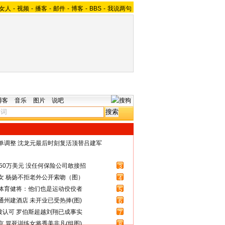
女人
-
视频
-
播客
-
邮件
-
博客
-
BBS
-
我说两句
博客
音乐
图片
说吧
名单调整 沈龙元最后时刻复活顶替吕建军
50万美元 没任何保险公司敢接招
3
女 杨扬不拒老外公开索吻（图）
4
体育健将：他们也是运动佼佼者
5
州建酒店 未开业已受热捧(图)
6
被认可 罗伯斯超越刘翔已成事实
7
 冒死训练女将秀美非凡(组图)
8