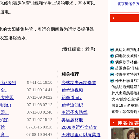
光线能满足体育训练和学生上课的要求，基本可以
·
北京奥运各
奥 运 视 频
万度电。
米的太阳能集热管，奥运会期间将为运动员提供洗
衣室淋浴热水。
(责任编辑：老满)
奥运足裁判配
闪电侠发威科
偶像歌手林俊
苗圃也是“什锦
相关推荐
传奇奎罗特续
枪王杜丽备战“
为7级别
少林功夫vs跆拳道
07-11-11 18:10
传姚明通州建酒店
...
跆拳道视频
07-11-09 14:41
梦八出席慈善晚宴
科大校园
跆拳道mtv
07-11-09 04:22
大马“跳水公主”
(图)
跆拳道知识
07-11-08 07:12
国奥18人名单将
索普：菲尔普斯
...
奥运圣火路线
07-11-08 01:40
(图)
奥运题材股
07-11-07 15:12
博 客 推 荐
育馆
2008奥运征文范文
07-10-16 03:18
...
天津哪里可以练柔道
07-08-19 04:47