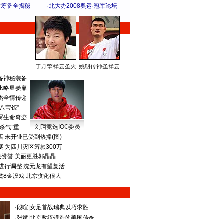
方筹备全揭秘
·
北大办2008奥运·冠军论坛
于丹擎祥云圣火
姚明传神圣祥云
体 育 热 点
备神秘装备
比略显萎靡
杰全情传递
八宝饭”
写生命奇迹
刘翔竞选IOC委员
杀气”重
 未开业已受到热捧(图)
 为四川灾区筹款300万
获赞誉 美丽更胜郭晶晶
进行调整 沈元龙有望复活
揽8金没戏 北京变化很大
·
段暄
|
女足首战瑞典以巧求胜
·
张斌
|
北京教练锻造的美国传奇