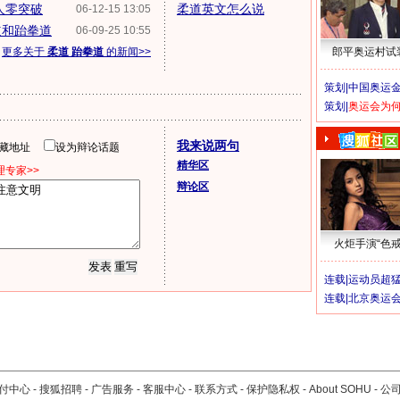
人零突破
柔道英文怎么说
06-12-15 13:05
道和跆拳道
06-09-25 10:55
更多关于
柔道 跆拳道
的新闻>>
郎平奥运村试
策划|
中国奥运金
策划|
奥运会为
我来说两句
隐藏地址
设为辩论话题
精华区
专家>>
辩论区
火炬手演“色戒
连载|
运动员超
连载|
北京奥运
付中心
-
搜狐招聘
-
广告服务
-
客服中心
-
联系方式
-
保护隐私权
-
About SOHU
-
公