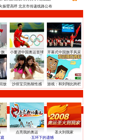
火振臂高呼 北京市传递线路公布
升旗
小董进中国奥运首球
开幕式中国旗手风采
回放
沙排宝贝热辣性感
游戏：和刘翔比跨栏
路
点亮我的奥运
圣火到我家
家庭
·
五环下的遗憾