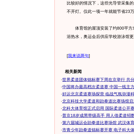
比较好的情况下，这些光导管采集的
不开灯。仅此一项一年就能节省23
体育馆的屋顶安装了约800平方
浴热水，奥运会后供应学校游泳馆更
[
我来说两句
]
相关新闻
·
世界柔道团体锦标赛下周在京举行 共分
·
中国将办最高档次柔道赛 中国一线主力全
·
好运北京柔道赛场探营 临战气氛弥漫
·
北京科技大学柔道和跆拳道比赛场馆启用
·
北科大体育馆正式启用 国际柔道公开赛即
·
普京18岁成黑带级高手 用人借柔道招数
·
第六届城运会跆拳道比赛场馆 武汉体
·
市青少年跆拳道锦标赛开赛 电子科大体育