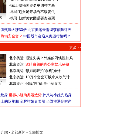
·
徐江
|
揭秘国奥名单调整内幕
·
冉雄飞
|
女足开场秀不谈复仇
装
·
棋哥
|
朝鲜美女团强要奥运票
牌奖励大涨33倍
北京奥运未雨绸缪预防裸奔
何热销安全套？
中国股市会迎来奥运行情吗？
更多>>
北京奥运
|
报道失实？外媒的习惯性抽风
北京奥运
|
送给白领的办公室娱乐秘籍
北京奥运
|
彩排前狂拍“杀机”妹妹
北京奥运
|
10万个套套可以拿来吹气球
”
北京奥运
|
保障“性”福 事小意义大
猛纹身
世界小姐为奥运造势
梦八与小姐先热身
会上的双胞胎
金牌衬娇妻美丽
当野性遇到时尚
司介绍
-
全部新闻
-
全部博文