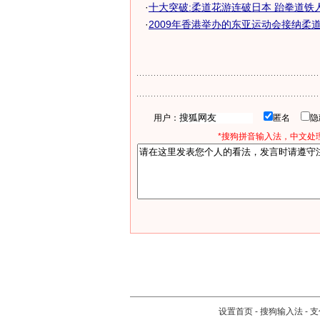
·
十大突破:柔道花游连破日本 跆拳道铁
·
2009年香港举办的东亚运动会接纳柔
用户：
匿名
*搜狗拼音输入法，中文处理
设置首页
-
搜狗输入法
-
支