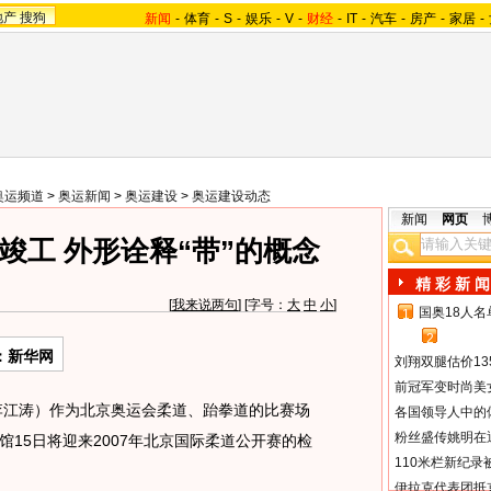
地产
搜狗
新闻
-
体育
-
S
-
娱乐
-
V
-
财经
-
IT
-
汽车
-
房产
-
家居
-
奥运频道
>
奥运新闻
>
奥运建设
>
奥运建设动态
新闻
网页
竣工 外形诠释“带”的概念
精 彩 新 闻
[
我来说两句
] [字号：
大
中
小
]
国奥18人
1
2
：新华网
刘翔双腿估价13
前冠军变时尚美
李江涛）作为北京奥运会柔道、跆拳道的比赛场
各国领导人中的
粉丝盛传姚明在通
15日将迎来2007年北京国际柔道公开赛的检
110米栏新纪录
伊拉克代表团抵京