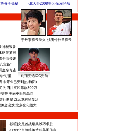
方筹备全揭秘
·
北大办2008奥运·冠军论坛
于丹擎祥云圣火
姚明传神圣祥云
体 育 热 点
备神秘装备
比略显萎靡
杰全情传递
八宝饭”
写生命奇迹
刘翔竞选IOC委员
杀气”重
 未开业已受到热捧(图)
 为四川灾区筹款300万
获赞誉 美丽更胜郭晶晶
进行调整 沈元龙有望复活
揽8金没戏 北京变化很大
·
段暄
|
女足首战瑞典以巧求胜
·
张斌
|
北京教练锻造的美国传奇