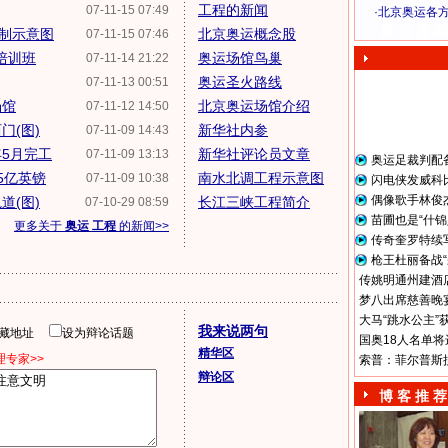
工程的新闻
07-11-15 07:49
·
北京奥运各
奥 运 视 频
绘制示意图
北京奥运概念股
07-11-15 07:46
培训班
奥运场馆鸟巢
07-11-14 21:22
奥运圣火路线
07-11-13 00:51
场馆
北京奥运场馆介绍
07-11-12 14:50
门(图)
新华社内参
07-11-09 14:43
5月完工
新华社评论员文章
07-11-09 13:13
奥运足裁判配
5亿英镑
南水北调工程示意图
07-11-09 10:38
闪电侠发威科
偶像歌手林俊
道(图)
长江三峡工程简介
07-10-29 08:59
苗圃也是“什锦
更多关于
奥运 工程
的新闻>>
传奇奎罗特续
枪王杜丽备战“
传姚明通州建酒店
梦八出席慈善晚宴
大马“跳水公主”
我来说两句
隐藏地址
设为辩论话题
国奥18人名单将
精华区
专家>>
索普：菲尔普斯
辩论区
博 客 推 荐