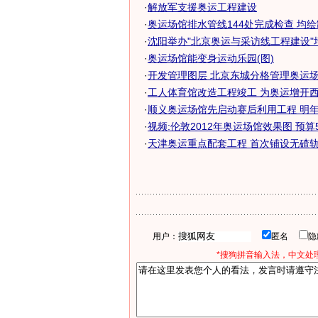
·
解放军支援奥运工程建设
·
奥运场馆排水管线144处完成检查 均
·
沈阳举办"北京奥运与采访线工程建设"
·
奥运场馆能变身运动乐园(图)
·
开发管理图层 北京东城分格管理奥运
·
工人体育馆改造工程竣工 为奥运增开西
·
顺义奥运场馆先启动赛后利用工程 明年
·
视频:伦敦2012年奥运场馆效果图 预算
·
天津奥运重点配套工程 首次铺设无碴轨
用户：
匿名
*搜狗拼音输入法，中文处理