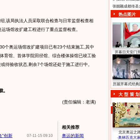
张靓颖成都传圣
热点图片
绍,该局执法人员采取联合检查与日常监督检查相
个奥运场馆改扩建工程进行了重点监督检查。
的30个奥运场馆改扩建项目已有23个结束施工,其中
开幕日天安门
体育馆、首体学院田径馆、综合楼体操馆已竣工验
段或待验收状态,剩余7个场馆还处于施工进行中。
历届开幕式经典
载。
大 型 策 划
(责任编辑：老满)
相关推荐
北京奥运之
鱼"创新
奥运的新闻
07-11-15 09:10
·
奥林匹克大