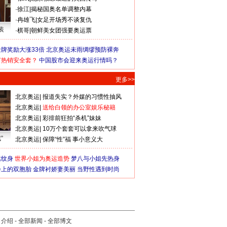
·
徐江
|
揭秘国奥名单调整内幕
·
冉雄飞
|
女足开场秀不谈复仇
装
·
棋哥
|
朝鲜美女团强要奥运票
牌奖励大涨33倍
北京奥运未雨绸缪预防裸奔
何热销安全套？
中国股市会迎来奥运行情吗？
更多>>
北京奥运
|
报道失实？外媒的习惯性抽风
北京奥运
|
送给白领的办公室娱乐秘籍
北京奥运
|
彩排前狂拍“杀机”妹妹
北京奥运
|
10万个套套可以拿来吹气球
”
北京奥运
|
保障“性”福 事小意义大
猛纹身
世界小姐为奥运造势
梦八与小姐先热身
会上的双胞胎
金牌衬娇妻美丽
当野性遇到时尚
司介绍
-
全部新闻
-
全部博文