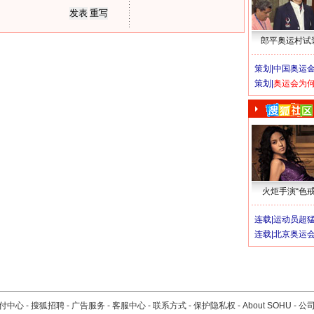
郎平奥运村试
策划|
中国奥运金
策划|
奥运会为
火炬手演“色戒
连载|
运动员超
连载|
北京奥运
付中心
-
搜狐招聘
-
广告服务
-
客服中心
-
联系方式
-
保护隐私权
-
About SOHU
-
公