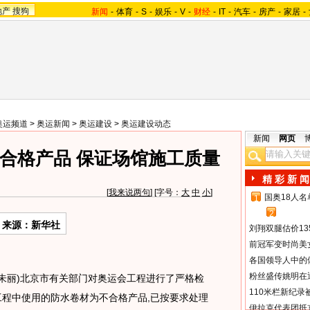
地产
搜狗
新闻
-
体育
-
S
-
娱乐
-
V
-
财经
-
IT
-
汽车
-
房产
-
家居
-
奥运频道
>
奥运新闻
>
奥运建设
>
奥运建设动态
新闻
网页
合格产品 保证场馆施工质量
精 彩 新 闻
[
我来说两句
] [字号：
大
中
小
]
国奥18人
1
2
来源：新华社
刘翔双腿估价13
前冠军变时尚美
各国领导人中的
粉丝盛传姚明在通
朱丽)北京市有关部门对奥运会工程进行了严格检
110米栏新纪录
工程中使用的防水卷材为不合格产品,已按要求处理
伊拉克代表团抵京