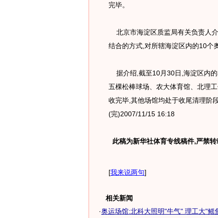
完毕。
北京市海淀区质监局有关负责人介
结合的方式,对所辖海淀区内的10
据介绍,截至10月30日,海淀区内
五棵松棒球场、农大体育馆、北理工
收完毕,其他场馆均处于收尾清理阶
(完)2007/11/15 16:18
此稿为新华社体育专线稿件,严禁转
[
我来说两句
]
相关新闻
·
奥运场馆:北科大照明"牛气" 理工大"鳐