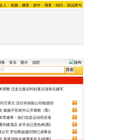
女人
-
视频
-
播客
-
邮件
-
博客
-
BBS
-
我说两句
博客
音乐
图片
说吧
名单调整 沈龙元最后时刻复活顶替吕建军
50万美元 没任何保险公司敢接招
3
女 杨扬不拒老外公开索吻（图）
4
体育健将：他们也是运动佼佼者
5
州建酒店 未开业已受热捧(图)
6
被认可 罗伯斯超越刘翔已成事实
7
 冒死训练女将秀美非凡(组图)
8