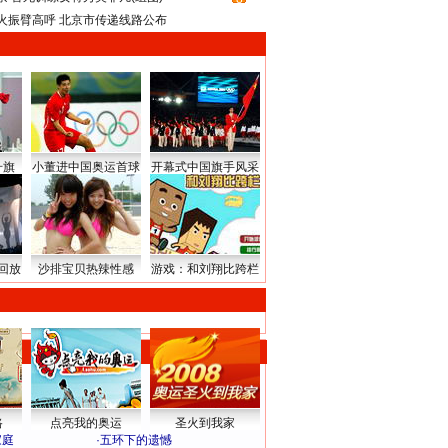
火振臂高呼 北京市传递线路公布
升旗
小董进中国奥运首球
开幕式中国旗手风采
回放
沙排宝贝热辣性感
游戏：和刘翔比跨栏
路
点亮我的奥运
圣火到我家
家庭
·
五环下的遗憾