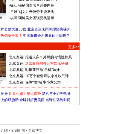
·
徐江
|
揭秘国奥名单调整内幕
·
冉雄飞
|
女足开场秀不谈复仇
装
·
棋哥
|
朝鲜美女团强要奥运票
牌奖励大涨33倍
北京奥运未雨绸缪预防裸奔
何热销安全套？
中国股市会迎来奥运行情吗？
更多>>
北京奥运
|
报道失实？外媒的习惯性抽风
北京奥运
|
送给白领的办公室娱乐秘籍
北京奥运
|
彩排前狂拍“杀机”妹妹
北京奥运
|
10万个套套可以拿来吹气球
”
北京奥运
|
保障“性”福 事小意义大
猛纹身
世界小姐为奥运造势
梦八与小姐先热身
会上的双胞胎
金牌衬娇妻美丽
当野性遇到时尚
司介绍
-
全部新闻
-
全部博文