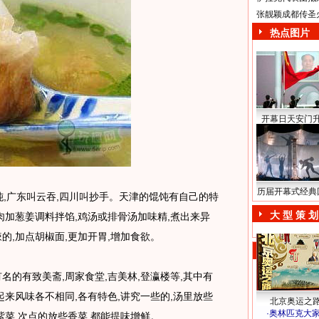
张靓颖成都传圣
热点图片
开幕日天安门
历届开幕式经典
,广东叫云吞,四川叫抄手。天津的馄饨有自己的特
大 型 策 划
肉加葱姜调料拌馅,鸡汤或排骨汤加味精,煮出来异
的,加点胡椒面,更加开胃,增加食欲。
的有致美斋,周家食堂,吉美林,登瀛楼等,其中有
起来风味各不相同,各有特色,讲究一些的,汤里放些
北京奥运之
·
奥林匹克大
紫菜,次点的放些香菜,都能提味增鲜。