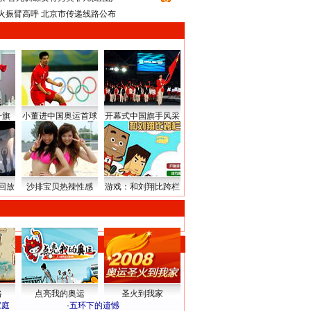
火振臂高呼 北京市传递线路公布
升旗
小董进中国奥运首球
开幕式中国旗手风采
回放
沙排宝贝热辣性感
游戏：和刘翔比跨栏
路
点亮我的奥运
圣火到我家
家庭
·
五环下的遗憾