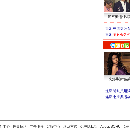
郎平奥运村试
策划|
中国奥运金
策划|
奥运会为
火炬手演“色戒
连载|
运动员超
连载|
北京奥运
付中心
-
搜狐招聘
-
广告服务
-
客服中心
-
联系方式
-
保护隐私权
-
About SOHU
-
公