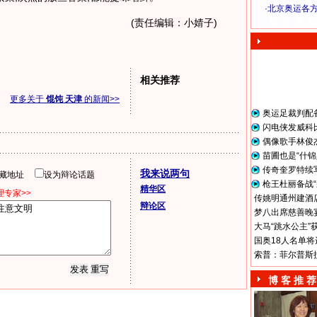
·
北京奥运各
奥 运 视 频
(责任编辑：小婧子)
相关推荐
更多关于
馄饨 天津
的新闻>>
奥运足裁判配
闪电侠发威科
偶像歌手林俊
苗圃也是“什锦
传奇奎罗特续
我来说两句
隐藏地址
设为辩论话题
枪王杜丽备战“
精华区
专家>>
传姚明通州建酒店
辩论区
梦八出席慈善晚宴
大马“跳水公主”
国奥18人名单将
索普：菲尔普斯
博 客 推 荐