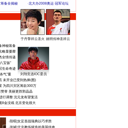
方筹备全揭秘
·
北大办2008奥运·冠军论坛
于丹擎祥云圣火
姚明传神圣祥云
体 育 热 点
备神秘装备
比略显萎靡
杰全情传递
八宝饭”
写生命奇迹
刘翔竞选IOC委员
杀气”重
 未开业已受到热捧(图)
 为四川灾区筹款300万
获赞誉 美丽更胜郭晶晶
进行调整 沈元龙有望复活
揽8金没戏 北京变化很大
·
段暄
|
女足首战瑞典以巧求胜
·
张斌
|
北京教练锻造的美国传奇