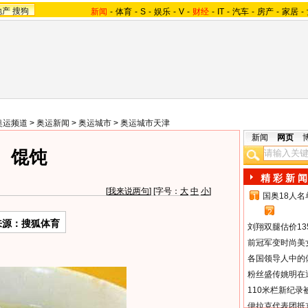
地产
搜狗
新闻
-
体育
-
S
-
娱乐
-
V
-
财经
-
IT
-
汽车
-
房产
-
家居
-
奥运频道
>
奥运新闻
>
奥运城市
>
奥运城市天津
新闻
网页
馄饨
精 彩 新 闻
[
我来说两句
] [字号：
大
中
小
]
国奥18人
1
2
来源：搜狐体育
刘翔双腿估价13
前冠军变时尚美
各国领导人中的
粉丝盛传姚明在通
110米栏新纪录
伊拉克代表团抵京