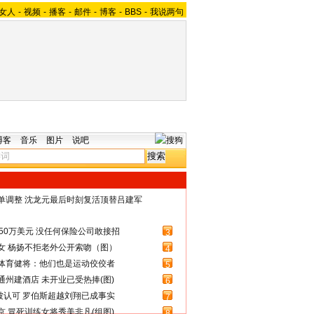
女人
-
视频
-
播客
-
邮件
-
博客
-
BBS
-
我说两句
博客
音乐
图片
说吧
名单调整 沈龙元最后时刻复活顶替吕建军
50万美元 没任何保险公司敢接招
3
女 杨扬不拒老外公开索吻（图）
4
体育健将：他们也是运动佼佼者
5
州建酒店 未开业已受热捧(图)
6
被认可 罗伯斯超越刘翔已成事实
7
 冒死训练女将秀美非凡(组图)
8