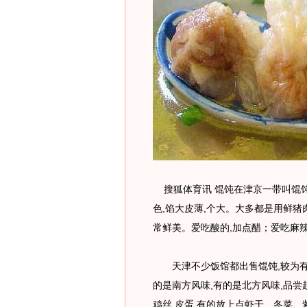
搜狐体育讯 馄饨在津京一带叫馄饨
色,馅大皮薄,个大。大多都是用鲜猪
常鲜美。爱吃酸的,加点醋；爱吃麻辣
天津不少饭馆都出售馄饨,较为有名
的是南方风味,有的是北方风味,品尝
鸡丝,皮蛋,有的放上点虾干、冬菜、