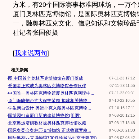
方米，有20个国际赛事标准网球场，一万个
厦门奥林匹克博物馆，是国际奥林匹克博物
一，融奥林匹克文化、信息知识和文物珍品
社记者张国俊摄
[
我来说两句
]
相关新闻
·
图:中国首个奥林匹克博物馆在厦门落成
07-11-23 17:12
·
爱国者正式成为奥林匹克博物馆合作伙伴
07-11-23 11:55
·
中国唯一奥林匹克博物馆厦奥林匹克网球中...
07-11-23 09:31
·
厦门海防炮台扩大保护范围 拟建相关博物...
07-10-22 10:55
·
学生亲自设计 奥运扑克入藏奥林匹克博物...
07-10-16 17:11
·
园博园打造厦门新的建筑博物馆(组图)
07-08-20 12:15
·
北京奥运培训教材被奥林匹克博物馆收藏
07-08-17 18:48
·
国际奥委会奥林匹克博物馆 正式收藏罗格...
07-08-10 21:03
·
国际奥林匹克博物馆700件珍藏品到京开箱(图)
07-08-02 08:42