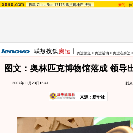
搜狐
ChinaRen
17173
焦点房地产
搜狗
新闻
-
体
奥运频道
>
奥运活动
>
奥运在身边
图文：奥林匹克博物馆落成 领导
2007年11月23日16:41
[
我来
来源：新华社