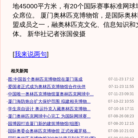
地45000平方米，有20个国际赛事标准网
众席位。 厦门奥林匹克博物馆，是国际奥
盟成员之一，融奥林匹克文化、信息知识和
体。 新华社记者张国俊摄
[
我来说两句
]
相关新闻
·
图:中国首个奥林匹克博物馆在厦门落成
07-11-23 17:12
·
爱国者正式成为奥林匹克博物馆合作伙伴
07-11-23 11:55
·
中国唯一奥林匹克博物馆厦奥林匹克网球中...
07-11-23 09:31
·
厦门海防炮台扩大保护范围 拟建相关博物...
07-10-22 10:55
·
学生亲自设计 奥运扑克入藏奥林匹克博物...
07-10-16 17:11
·
厦门奥林匹克网球中心完工 为国际网球赛...
07-08-26 08:23
·
园博园打造厦门新的建筑博物馆(组图)
07-08-20 12:15
·
国际奥委会奥林匹克博物馆 正式收藏罗格...
07-08-10 21:03