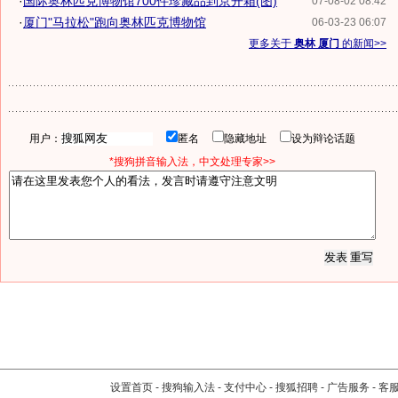
·
国际奥林匹克博物馆700件珍藏品到京开箱(图)
07-08-02 08:42
·
厦门"马拉松"跑向奥林匹克博物馆
06-03-23 06:07
更多关于
奥林 厦门
的新闻>>
用户：
匿名
隐藏地址
设为辩论话题
*搜狗拼音输入法，中文处理专家>>
设置首页
-
搜狗输入法
-
支付中心
-
搜狐招聘
-
广告服务
-
客