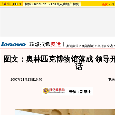
搜狐
ChinaRen
17173
焦点房地产
搜狗
新闻
-
体
奥运频道
>
奥运活动
>
奥运在身边
图文：奥林匹克博物馆落成 领导
话
2007年11月23日16:40
[
我来
来源：新华社