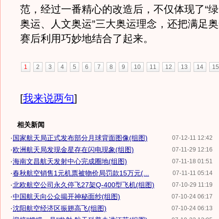
范，经过一番精心的改造后，不仅体现了“
奥运、人文奥运”三大奥运理念，还把满足
赛后利用巧妙地结合了起来。
1
2
3
4
5
6
7
8
9
10
11
12
13
14
15
[
我来说两句
]
相关新闻
·
国家航天局正式发布部分月球背面图像(组图)
07-12-11 12:42
·
欧洲航天局发现金星存在闪电现象(组图)
07-11-29 12:16
·
海南文昌航天发射中心完成圈地(组图)
07-11-18 01:51
·
春秋航空销售1元机票被物价局罚款15万元(...
07-11-11 05:14
·
北欧航空公司永久停飞27架Q-400型飞机(组图)
07-10-29 11:19
·
中国航天向公众揭开神秘面纱(组图)
07-10-24 06:17
·
沈阳航空经济区振翅高飞(组图)
07-10-24 06:13