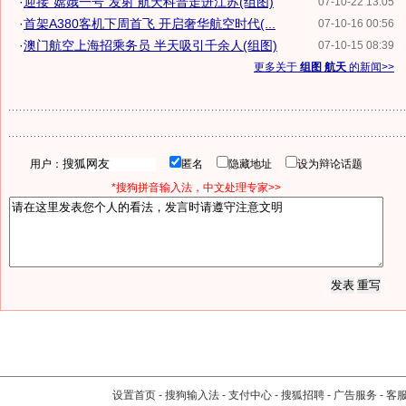
·
迎接"嫦娥一号"发射 航天科普走进江苏(组图)
07-10-22 13:05
·
首架A380客机下周首飞 开启奢华航空时代(...
07-10-16 00:56
·
澳门航空上海招乘务员 半天吸引千余人(组图)
07-10-15 08:39
更多关于
组图 航天
的新闻>>
用户：
匿名
隐藏地址
设为辩论话题
*搜狗拼音输入法，中文处理专家>>
设置首页
-
搜狗输入法
-
支付中心
-
搜狐招聘
-
广告服务
-
客