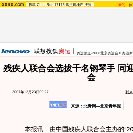
搜狐
ChinaRen
17173
焦点房地产
搜狗
新闻
-
体
奥运频道-2008北京奥运会
>
奥运新
残疾人联合会选拔千名钢琴手 同迎
会
2007年12月23日09:27
[
我来
来源：北青网—北京青年报
本报讯 由中国残疾人联合会主办的“20