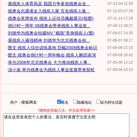
·
展残疾人体育风采 我国力争参加残奥会全...
07-12-04 11:50
·
残奥会志愿者走入残疾人家 百名残疾人集...
07-12-03 07:28
·
残奥会奖牌发布 残疾人运动员佩戴展示(组图)
07-11-14 17:19
·
倒计时一周年 08残奥会带来残疾人事业发...
07-09-11 09:27
·
刘德华为残奥会拍摄MV "截肢"变身残疾人(图)
07-09-07 14:35
·
展残疾人顽强精神 刘德华为北京残奥会创...
07-09-07 08:17
·
图文:残疾人综合训练基地 巨幅2008残奥会标识
07-09-06 21:15
·
图文:残奥会倒计时一周年晚会 残疾人舞蹈表演
07-09-06 20:42
·
举办2008年北京残奥会 大力推动残疾人事...
07-09-06 12:12
·
汤小泉:举办残奥会为残疾人事业发展带来契机
07-09-06 10:15
用户：
匿名
隐藏地址
设为辩论话题
*搜狗拼音输入法，中文处理专家>>