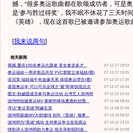
撼，“很多奥运歌曲都在歌颂成功者，可是
是‘参与胜过得奖’，我不眠不休花了三天时
《英雄》，现在这首歌已被邀请参加奥运歌
[
我来说两句
]
相关新闻
·
视频:重庆100名奥运志愿者 美女参选多才...
07-12-27 19:53
·
奥运福娃一周岁新品共贺 PVC塑胶立体福娃(图)
07-12-27 19:35
·
吴冠英:福娃福牛有血缘关系 体现奥运理念(图)
07-12-27 17:26
·
喜迎奥运年 可口可乐全球之"最"即将惊现北京
07-12-27 16:44
·
图文:助威团成员参与奥运活动 台湾艺人游鸿明
07-11-21 10:34
·
游鸿明拍摄奥运MV 黄晓明捧场遭遇粉丝围...
07-11-08 09:44
·
寻访"奥运英雄"阿赫瓦里
07-11-08 07:44
·
游鸿明新曲MV大胆缠绵 创作《英雄》颂奥...
07-10-23 09:52
·
游鸿明为"英雄"感动 支持奥运争当首批观众
07-10-12 23:15
·
情歌诗人游鸿明助力奥运 抵京录歌唱到凌...
07-07-30 10:09