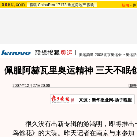
搜狐
ChinaRen
17173
焦点房地产
搜狗
新闻
-
体
奥运频道-2008北京奥运会
>
奥运活
佩服阿赫瓦里奥运精神 三天不眠
2007年12月27日20:08
[
我来
来源：新华报业网-扬子晚报
很久没有出新专辑的游鸿明，即将推出
鸟馀花》的大碟。昨天记者在南京与来参加