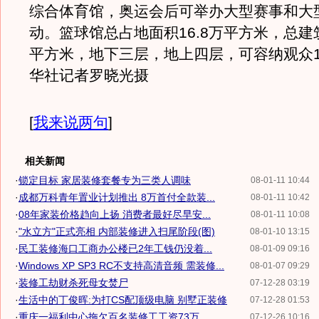
综合体育馆，奥运会后可举办大型赛事和大
动。篮球馆总占地面积16.8万平方米，总建筑
平方米，地下三层，地上四层，可容纳观众1
华社记者罗晓光摄
[
我来说两句
]
相关新闻
·
锁定目标 家居装修套餐专为三类人调味
08-01-11 10:44
·
成都万科青年置业计划推出 8万首付全款装...
08-01-11 10:42
·
08年家装价格趋向上扬 消费者最好尽早安...
08-01-11 10:08
·
"水立方"正式亮相 内部装修进入扫尾阶段(图)
08-01-10 13:15
·
民工装修海口工商办公楼已2年工钱仍没着...
08-01-09 09:16
·
Windows XP SP3 RC不支持高清音频 需装修...
08-01-07 09:29
·
装修工劫财杀死母女焚尸
07-12-28 03:19
·
生活中的丁俊晖:为打CS配顶级电脑 别墅正装修
07-12-28 01:53
·
重庆一福利中心拖欠百名装修工工资73万
07-12-26 10:16