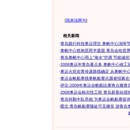
[
我来说两句
]
相关新闻
·
青岛践行科技奥运理念 奥帆中心演绎
·
奥帆中心犹抱琵琶半遮面 青岛会给世界一
·
青岛奥帆中心用上"海水"空调 节能减排
·
2008奥运年青岛看点多 奥帆中心竣工迎来
·
奥运火炬在青传递路线确定 从奥帆中心到
·
奥运会帆船赛残奥帆船赛志愿者招募在
·
评论:2008年奥运会帆船比赛将点燃青
·
2008奥运会标志性工程 青岛新客站现雏
·
青岛特勤中队亮相 为奥运会帆船赛提供安
·
图文:青岛帆船赛随处可见微笑 游客在