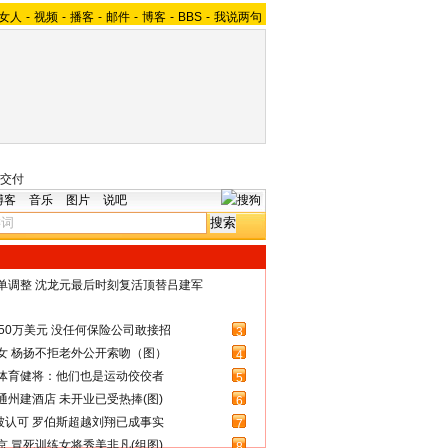
女人
-
视频
-
播客
-
邮件
-
博客
-
BBS
-
我说两句
交付
博客
音乐
图片
说吧
名单调整 沈龙元最后时刻复活顶替吕建军
50万美元 没任何保险公司敢接招
3
女 杨扬不拒老外公开索吻（图）
4
体育健将：他们也是运动佼佼者
5
州建酒店 未开业已受热捧(图)
6
被认可 罗伯斯超越刘翔已成事实
7
 冒死训练女将秀美非凡(组图)
8