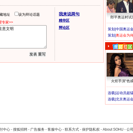
我来说两句
隐藏地址
设为辩论话题
郎平奥运村试
精华区
专家>>
辩论区
策划|
中国奥运金
策划|
奥运会为
火炬手演“色戒
连载|
运动员超
连载|
北京奥运
付中心
-
搜狐招聘
-
广告服务
-
客服中心
-
联系方式
-
保护隐私权
-
About SOHU
-
公