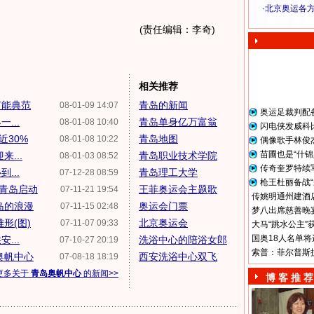
·
北京奥运各
奥 运 视 频
(责任编辑：李奇)
相关推荐
节能典范
青岛的新闻
08-01-09 14:07
奥运足裁判配
...
青岛单身亿万富翁
08-01-08 10:40
闪电侠发威科
近30%
青岛地图
08-01-08 10:22
偶像歌手林俊
苗圃也是“什锦
...
青岛职业技术学院
08-01-03 08:52
传奇奎罗特续
...
青岛理工大学
07-12-28 08:59
枪王杜丽备战“
青岛启动
王菲奥运会主题歌
07-11-21 19:54
传姚明通州建酒店
岛的浪漫
奥运会门票
07-11-15 02:48
梦八出席慈善晚宴
形(图)
北京奥运会
07-11-07 09:33
大马“跳水公主”
国奥18人名单将
...
洗浴中心的陪浴女郎
07-10-27 20:19
索普：菲尔普斯
奥帆中心
西安洗浴中心双飞
07-08-18 18:19
更多关于
青岛奥帆中心
的新闻>>
博 客 推 荐