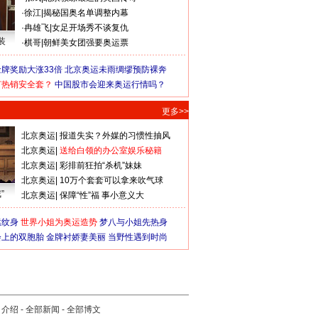
·
徐江
|
揭秘国奥名单调整内幕
·
冉雄飞
|
女足开场秀不谈复仇
装
·
棋哥
|
朝鲜美女团强要奥运票
牌奖励大涨33倍
北京奥运未雨绸缪预防裸奔
何热销安全套？
中国股市会迎来奥运行情吗？
更多>>
北京奥运
|
报道失实？外媒的习惯性抽风
北京奥运
|
送给白领的办公室娱乐秘籍
北京奥运
|
彩排前狂拍“杀机”妹妹
北京奥运
|
10万个套套可以拿来吹气球
”
北京奥运
|
保障“性”福 事小意义大
猛纹身
世界小姐为奥运造势
梦八与小姐先热身
会上的双胞胎
金牌衬娇妻美丽
当野性遇到时尚
司介绍
-
全部新闻
-
全部博文