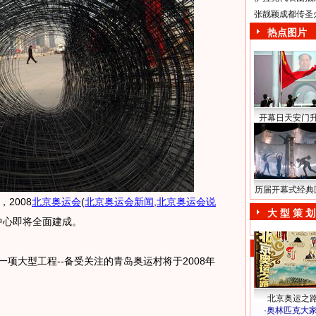
张靓颖成都传圣
热点图片
开幕日天安门
历届开幕式经典
2008
北京奥运会
(
北京奥运会新闻
,
北京奥运会说
大 型 策 划
中心即将全面建成。
项大型工程--备受关注的青岛奥运村将于2008年
北京奥运之
·
奥林匹克大