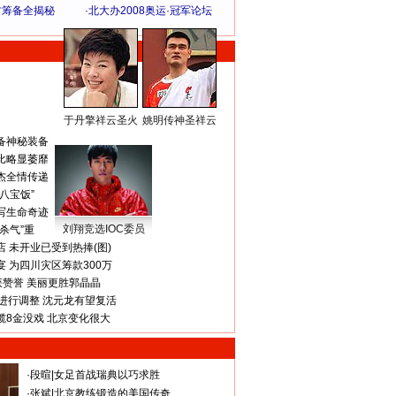
方筹备全揭秘
·
北大办2008奥运·冠军论坛
于丹擎祥云圣火
姚明传神圣祥云
体 育 热 点
备神秘装备
比略显萎靡
杰全情传递
八宝饭”
写生命奇迹
刘翔竞选IOC委员
杀气”重
 未开业已受到热捧(图)
 为四川灾区筹款300万
获赞誉 美丽更胜郭晶晶
进行调整 沈元龙有望复活
揽8金没戏 北京变化很大
·
段暄
|
女足首战瑞典以巧求胜
·
张斌
|
北京教练锻造的美国传奇