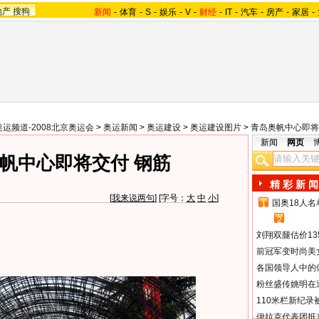
地产
搜狗
新闻
-
体育
-
S
-
娱乐
-
V
-
财经
-
IT
-
汽车
-
房产
-
家居
-
奥运频道-2008北京奥运会
>
奥运新闻
>
奥运建设
>
奥运建设图片
>
青岛奥帆中心即将
新闻
网页
帆中心即将交付 钢筋
精 彩 新 闻
[
我来说两句
] [字号：
大
中
小
]
国奥18人
1
2
刘翔双腿估价13
前冠军变时尚美
各国领导人中的
粉丝盛传姚明在通
110米栏新纪录
伊拉克代表团抵京