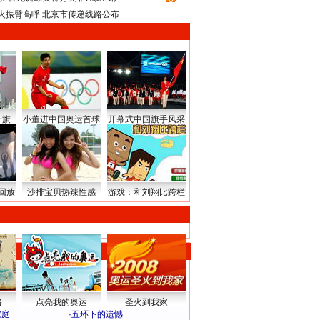
火振臂高呼 北京市传递线路公布
升旗
小董进中国奥运首球
开幕式中国旗手风采
回放
沙排宝贝热辣性感
游戏：和刘翔比跨栏
路
点亮我的奥运
圣火到我家
家庭
·
五环下的遗憾