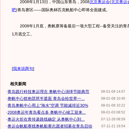
2008年1月13日，中国山东青岛，2008
北京奥运会
(
北京奥运
吧
)
青岛赛区——国际奥林匹克帆船中心即将全面建成。
2008年1月底，奥帆赛筹备最后一项大型工程--备受关注的青岛
1月底交工。
[
我来说两句
]
相关新闻
·
青岛践行科技奥运理念 奥帆中心演绎节能典范
08-01-09 14:07
·
奥帆中心犹抱琵琶半遮面 青岛会给世界一...
08-01-08 10:40
·
青岛奥帆中心用上"海水"空调 节能减排近30%
08-01-08 10:22
·
2008奥运年青岛看点多 奥帆中心竣工迎来...
08-01-03 08:52
·
奥运火炬在青传递路线确定 从奥帆中心到...
07-12-28 08:59
·
奥运会帆船赛残奥帆船赛志愿者招募在青岛启动
07-11-21 19:54