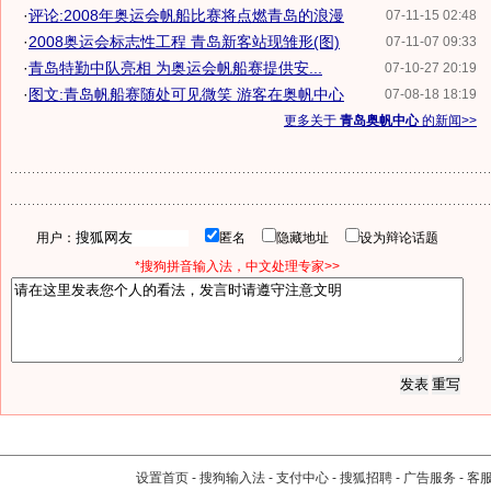
·
评论:2008年奥运会帆船比赛将点燃青岛的浪漫
07-11-15 02:48
·
2008奥运会标志性工程 青岛新客站现雏形(图)
07-11-07 09:33
·
青岛特勤中队亮相 为奥运会帆船赛提供安...
07-10-27 20:19
·
图文:青岛帆船赛随处可见微笑 游客在奥帆中心
07-08-18 18:19
更多关于
青岛奥帆中心
的新闻>>
用户：
匿名
隐藏地址
设为辩论话题
*搜狗拼音输入法，中文处理专家>>
设置首页
-
搜狗输入法
-
支付中心
-
搜狐招聘
-
广告服务
-
客