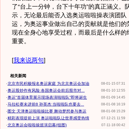
了“台上一分钟，台下十年功”的真正涵义。
示，无论最后能否入选奥运啦啦操表演团队
运，为奥运事业做出自己的贡献就是他们的
现在全身心地享受过程，而最后是什么样的
重要。
[
我来说两句
]
相关新闻
·
北京市民积极报名奥运家庭 为北京奥运会加油
08-01-15 07:31
·
奥运股炒作有风险:各国奥运会前后股市对...
08-01-10 12:55
·
奥运"首届体育展示现场表演啦啦队"即将诞生
08-01-09 14:45
·
马拉松赛未进前8 孙英杰:当啦啦队也要去...
08-01-08 16:19
·
图文:天津奥运啦啦操比赛 舞动梦想参与奥运
08-01-08 15:29
·
精彩表现提前上演 奥运啦啦队让世界感受热情
07-12-21 11:59
·
北京奥运会啦啦操巡演启幕(组图)
07-11-18 00:42