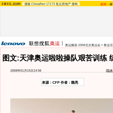
搜狐
ChinaRen
17173
焦点房地产
搜狗
新闻
-
体
奥运频道-2008北京奥运会
>
奥运活
图文:天津奥运啦啦操队艰苦训练 
2008年01月15日14:56
[
我来
来源：CFP 作者：魏亮