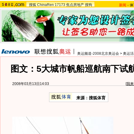
搜狐
ChinaRen
17173
焦点房地产
搜狗
新闻
-
体
奥运频道-2008北京奥运会
>
奥运活
图文：5大城市帆船巡航南下试航
2008年03月13日14:03
[
我来
来源：搜狐体育