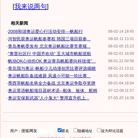
[
我来说两句
]
相关新闻
·
2008和谐奥运爱心行活动安排---帆船行
08-02-14 18:45
·
河智民获奥运帆船参赛权 韩国三项目获参...
08-02-11 13:31
·
青岛奥帆委发布 北京奥运帆船比赛竞赛规...
08-02-05 15:23
·
"奥普社区行 中国齐欢动" 五大城市帆船巡航
08-02-01 16:09
·
帆动OK心动也OK 奥运青岛帆船赛向科技借"...
08-01-22 00:56
·
青岛我与奥运·帆船少儿动漫创意比赛评选揭晓
08-01-21 13:21
·
奥运帆船队备战难题 风速小可能一轮比赛...
08-01-16 05:56
·
墨西哥帆船名将全力备战 北京奥运争取夺奖牌
08-01-04 16:04
·
奥运英语帆船项目器材术语--船体、板体、舵柄
07-12-08 11:57
·
奥运安保新武器"人小鬼大" 警用直升机上...
07-05-25 14:39
用户：
匿名
隐藏地址
设为辩论话题