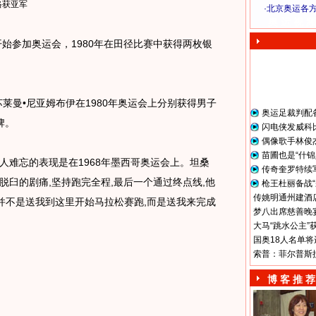
格获亚军
·
北京奥运各
奥 运 视 频
始参加奥运会，1980年在田径比赛中获得两枚银
曼•尼亚姆布伊在1980年奥运会上分别获得男子
奥运足裁判配
牌。
闪电侠发威科
偶像歌手林俊
苗圃也是“什锦
难忘的表现是在1968年墨西哥奥运会上。坦桑
传奇奎罗特续
脱臼的剧痛,坚持跑完全程,最后一个通过终点线,他
枪王杜丽备战“
传姚明通州建酒店
家并不是送我到这里开始马拉松赛跑,而是送我来完成
梦八出席慈善晚宴
大马“跳水公主”
国奥18人名单将
索普：菲尔普斯
博 客 推 荐