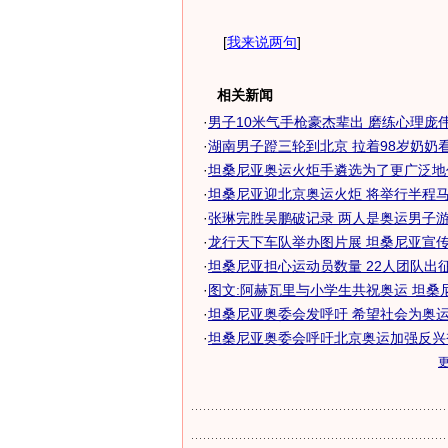
[
我来说两句
]
相关新闻
·
男子10米气手枪豪杰辈出 磨练心理庞伟奥
·
湖南男子蹬三轮到北京 拉着98岁奶奶看奥
·
坦桑尼亚奥运火炬手遴选为了更广泛地
·
坦桑尼亚迎北京奥运火炬 将举行半程马拉
·
张琳完胜吴鹏破记录 两人是奥运男子游泳
·
龙行天下车队举办图片展 坦桑尼亚宣传北
·
坦桑尼亚担心运动员数量 22人团队出征北
·
图文:阿赫瓦里与小学生共祝奥运 坦桑
·
坦桑尼亚奥委会发呼吁 希望社会为奥运选
·
坦桑尼亚奥委会呼吁北京奥运加强反兴