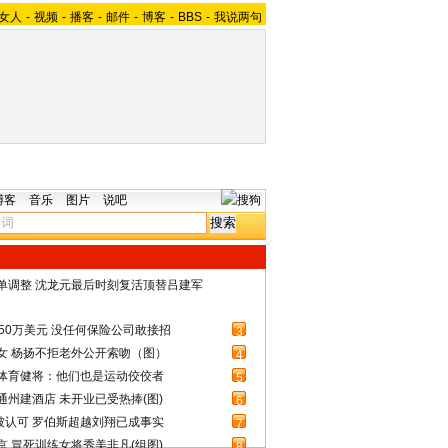
女人
-
视频
-
播客
-
邮件
-
博客
-
BBS
-
我说两句
博客
音乐
图片
说吧
名单调整 沈龙元最后时刻复活顶替吕建军
50万美元 没任何保险公司敢接招
3
女 杨扬不拒老外公开索吻（图）
4
体育健将：他们也是运动佼佼者
5
州建酒店 未开业已受热捧(图)
6
被认可 罗伯斯超越刘翔已成事实
7
 冒死训练女将秀美非凡(组图)
8