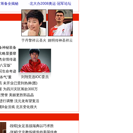
方筹备全揭秘
·
北大办2008奥运·冠军论坛
于丹擎祥云圣火
姚明传神圣祥云
体 育 热 点
备神秘装备
比略显萎靡
杰全情传递
八宝饭”
写生命奇迹
刘翔竞选IOC委员
杀气”重
 未开业已受到热捧(图)
 为四川灾区筹款300万
获赞誉 美丽更胜郭晶晶
进行调整 沈元龙有望复活
揽8金没戏 北京变化很大
·
段暄
|
女足首战瑞典以巧求胜
·
张斌
|
北京教练锻造的美国传奇