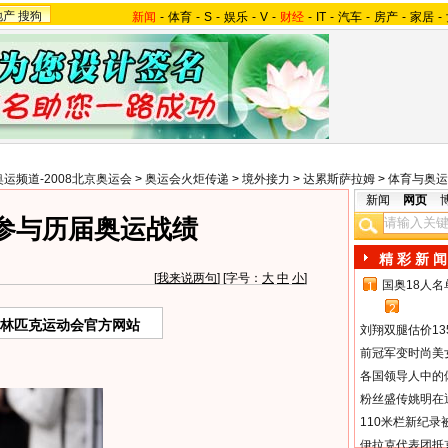
地产
搜狗
新闻
-
体育
-
S
-
娱乐
-
V
-
财经
-
IT
-
汽车
-
房产
-
家居
-
奥运频道-2008北京奥运会
>
奥运会火炬传递
>
境外接力
>
达累斯萨拉姆
>
体育与奥运
新闻
网页
参与历届奥运战绩
精 彩 新 闻
[
我来说两句
] [字号：
大
中
小
]
国奥18人
1
2
奥林匹克运动会官方网站
刘翔双腿估价13
前冠军变时尚美
各国领导人中的
粉丝盛传姚明在通
110米栏新纪录
伊拉克代表团抵京