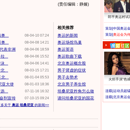
(责任编辑：静娅)
郎平奥运村试
相关推荐
策划|
中国奥运金
策划|
奥运会为
...
奥运的新闻
08-04-10 07:24
...
奥运场馆鸟巢
08-04-08 14:21
代表非洲
奥运英语
08-04-06 18:59
...
奥运歌曲下载
08-04-06 15:52
...
北京奥运概念股
08-04-06 14:41
...
男子肾虚的症状
08-03-15 17:21
...
男子去势术
08-01-04 05:53
火炬手演“色戒
尼亚大使
北京男子养生馆
08-01-03 18:36
...
坦桑尼亚炸角怎么做
连载|
运动员超
07-11-16 16:32
连载|
北京奥运
奋剂宣传
请问坦桑尼亚的国花
07-10-15 09:24
更多关于
奥运 坦桑尼亚
的新闻>>