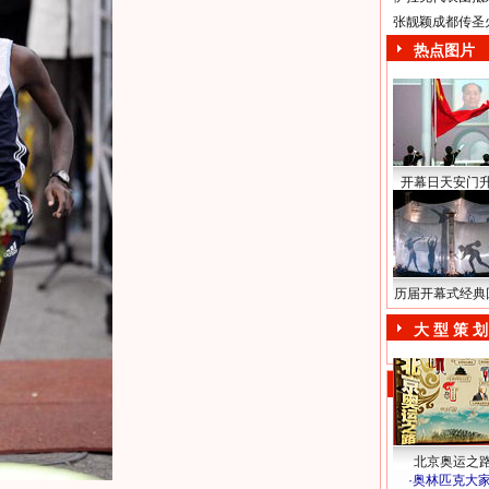
张靓颖成都传圣
热点图片
开幕日天安门
历届开幕式经典
大 型 策 划
北京奥运之
·
奥林匹克大