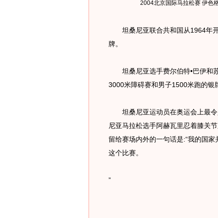
2004北京国际马拉松赛 伊色
坦桑尼亚联合共和国从1964年开
牌。
坦桑尼亚选手费尔伯特•巴伊和苏莱
3000米障碍赛和男子1500米跑的银
坦桑尼亚运动员在奥运会上最令人
尼亚马拉松选手阿赫瓦里忍着膝关节
留给赛场内外的一句话是:“我的国
这个比赛。
”