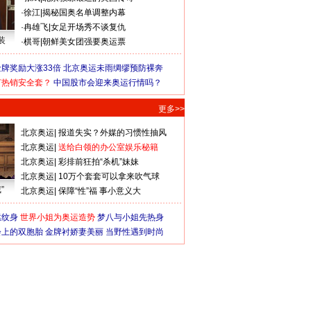
·
徐江
|
揭秘国奥名单调整内幕
·
冉雄飞
|
女足开场秀不谈复仇
装
·
棋哥
|
朝鲜美女团强要奥运票
牌奖励大涨33倍
北京奥运未雨绸缪预防裸奔
何热销安全套？
中国股市会迎来奥运行情吗？
更多>>
北京奥运
|
报道失实？外媒的习惯性抽风
北京奥运
|
送给白领的办公室娱乐秘籍
北京奥运
|
彩排前狂拍“杀机”妹妹
北京奥运
|
10万个套套可以拿来吹气球
”
北京奥运
|
保障“性”福 事小意义大
猛纹身
世界小姐为奥运造势
梦八与小姐先热身
会上的双胞胎
金牌衬娇妻美丽
当野性遇到时尚