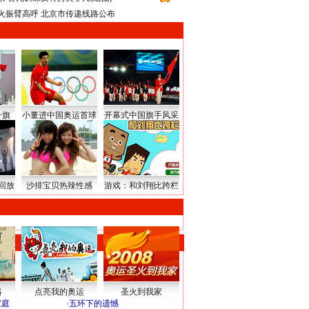
火振臂高呼 北京市传递线路公布
升旗
小董进中国奥运首球
开幕式中国旗手风采
回放
沙排宝贝热辣性感
游戏：和刘翔比跨栏
路
点亮我的奥运
圣火到我家
家庭
·
五环下的遗憾