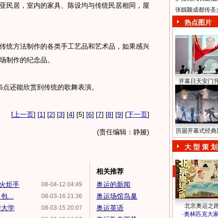
亚民居，室内的家具、陈设均与传统民居相同，屋
张靓颖成都传圣
热点图片
传统方法制作的各类手工艺品和艺术品，如果感兴
场制作的纪念品。
开幕日天安门
6点还能欣赏到传统的歌舞表演。
[
上一页
] [
1
] [
2
] [
3
] [
4
] [5] [
6
] [
7
] [
8
] [
9
] [
下一页
]
历届开幕式经典
(责任编辑：静娅)
大 型 策 划
相关推荐
火炬手
奥运的新闻
08-04-12 04:49
...
奥运场馆鸟巢
08-03-16 21:36
北京奥运之
姆大学
奥运英语
08-03-15 20:07
·
奥林匹克大