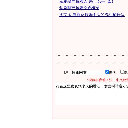
·
达累斯萨拉姆的"第一长车"(图)
·
达累斯萨拉姆交通概况
·
图文:达累斯萨拉姆街头的汽油桶乐队
用户：
匿名
*搜狗拼音输入法，中文处理