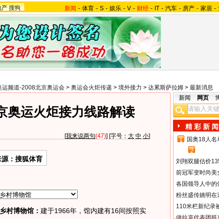
地产
搜狗
新闻
-
体育
-
S
-
娱乐
-
V
-
财经
-
IT
-
汽车
-
房产
-
家居
-
奥运频道-2008北京奥运会
>
奥运会火炬传递
>
境外接力
>
达累斯萨拉姆
>
最新消息
新闻
网页
京奥运火炬接力线路解读
精 彩 新 闻
[
我来说两句
(47)
] [字号：
大
中
小
]
国奥18人
1
2
来源：搜狐体育
刘翔双腿估价13
前冠军变时尚美
各国领导人中的
粉丝盛传姚明在通
110米栏新纪录
乡村博物馆：
建于1966年，馆内建有16间按照实
伊拉克代表团抵京