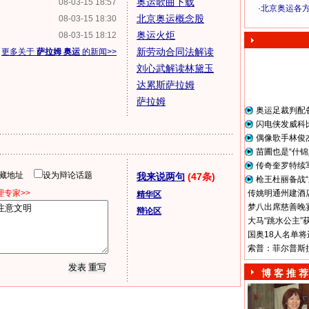
奥运歌曲下载
08-03-15 18:57
·
北京奥运各
北京奥运概念股
08-03-15 18:30
奥 运 视 频
奥运火炬
08-03-15 18:12
新劳动合同法解读
更多关于
萨拉姆 奥运
的新闻>>
刘心武解读林黛玉
达累斯萨拉姆
萨拉姆
奥运足裁判配
闪电侠发威科
偶像歌手林俊
苗圃也是“什锦
传奇奎罗特续
隐藏地址
设为辩论话题
我来说两句
(47条)
枪王杜丽备战“
专家>>
传姚明通州建酒店
精华区
梦八出席慈善晚宴
辩论区
大马“跳水公主”
国奥18人名单将
索普：菲尔普斯
博 客 推 荐