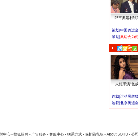
郎平奥运村试
策划|
中国奥运金
策划|
奥运会为
火炬手演“色戒
连载|
运动员超
连载|
北京奥运
付中心
-
搜狐招聘
-
广告服务
-
客服中心
-
联系方式
-
保护隐私权
-
About SOHU
-
公