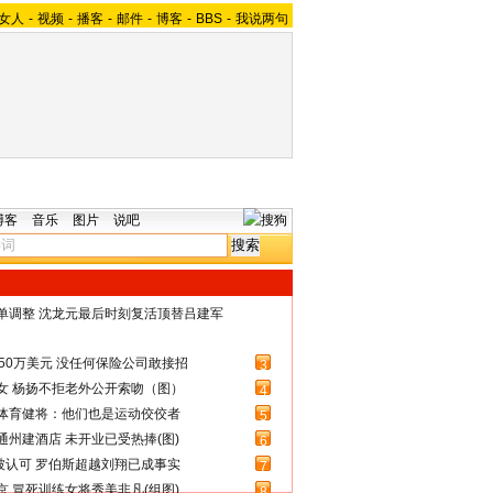
女人
-
视频
-
播客
-
邮件
-
博客
-
BBS
-
我说两句
博客
音乐
图片
说吧
名单调整 沈龙元最后时刻复活顶替吕建军
50万美元 没任何保险公司敢接招
3
女 杨扬不拒老外公开索吻（图）
4
体育健将：他们也是运动佼佼者
5
州建酒店 未开业已受热捧(图)
6
被认可 罗伯斯超越刘翔已成事实
7
 冒死训练女将秀美非凡(组图)
8