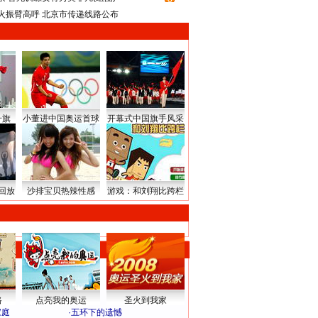
火振臂高呼 北京市传递线路公布
升旗
小董进中国奥运首球
开幕式中国旗手风采
回放
沙排宝贝热辣性感
游戏：和刘翔比跨栏
路
点亮我的奥运
圣火到我家
家庭
·
五环下的遗憾