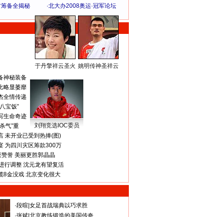
方筹备全揭秘
·
北大办2008奥运·冠军论坛
于丹擎祥云圣火
姚明传神圣祥云
体 育 热 点
备神秘装备
比略显萎靡
杰全情传递
八宝饭”
写生命奇迹
刘翔竞选IOC委员
杀气”重
 未开业已受到热捧(图)
 为四川灾区筹款300万
获赞誉 美丽更胜郭晶晶
进行调整 沈元龙有望复活
揽8金没戏 北京变化很大
·
段暄
|
女足首战瑞典以巧求胜
·
张斌
|
北京教练锻造的美国传奇