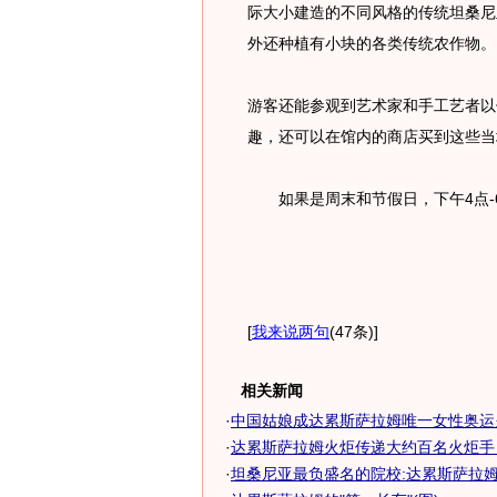
际大小建造的不同风格的传统坦桑尼
外还种植有小块的各类传统农作物。
游客还能参观到艺术家和手工艺者以
趣，还可以在馆内的商店买到这些当
如果是周末和节假日，下午4点-
[
我来说两句
(47条)
]
相关新闻
·
中国姑娘成达累斯萨拉姆唯一女性奥运
·
达累斯萨拉姆火炬传递大约百名火炬手 包
·
坦桑尼亚最负盛名的院校:达累斯萨拉