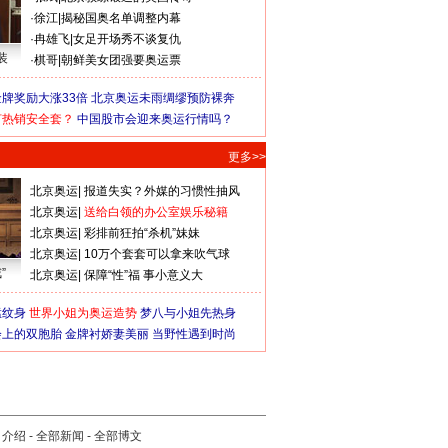
·
徐江
|
揭秘国奥名单调整内幕
·
冉雄飞
|
女足开场秀不谈复仇
装
·
棋哥
|
朝鲜美女团强要奥运票
牌奖励大涨33倍
北京奥运未雨绸缪预防裸奔
何热销安全套？
中国股市会迎来奥运行情吗？
更多>>
北京奥运
|
报道失实？外媒的习惯性抽风
北京奥运
|
送给白领的办公室娱乐秘籍
北京奥运
|
彩排前狂拍“杀机”妹妹
北京奥运
|
10万个套套可以拿来吹气球
”
北京奥运
|
保障“性”福 事小意义大
猛纹身
世界小姐为奥运造势
梦八与小姐先热身
会上的双胞胎
金牌衬娇妻美丽
当野性遇到时尚
司介绍
-
全部新闻
-
全部博文