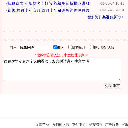
·
搜狐直击:小贝签名会打假 祝福奥运惋惜欧洲杯
08-03-04 18:41
·
视频:搜狐十年庆典 回顾十年征途奥运再创辉煌
08-02-28 20:54
更多关于
奥运
的新闻>>
用户：
匿名
隐藏地址
设为辩论话题
*搜狗拼音输入法，中文处理专家>>
设置首页
-
搜狗输入法
-
支付中心
-
搜狐招聘
-
广告服务
-
客