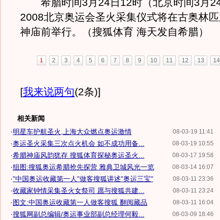
希腊时间3月24日12时（北京时间3月24
2008北京奥运会圣火采集仪式将在古奥林
神庙前举行。（搜狐体育 海天发自希腊）
1
2
3
4
5
6
7
8
9
10
11
12
13
14
[
我来说两句
(2条)
]
相关新闻
·
明星车护航圣火,上海大众燃点奥运激情
08-03-19 11:41
·
奥运圣火采集三次点火机会 如不成功用备...
08-03-19 10:55
·
希腊神庙风韵犹存 搜狐体育探秘奥运圣火...
08-03-17 19:58
·
组图:搜狐奥运希腊抢先探营 雅典卫城风光一览
08-03-14 16:07
·
"中国奥运收藏第一人"做客搜狐讲述"奥运三宝"
08-03-11 23:36
·
收藏家钟情采集圣火女祭司 愿与搜狐共建...
08-03-11 23:24
·
图文:中国奥运收藏第一人做客搜狐 翻阅藏品
08-03-11 16:04
·
搜狐网副总编辑/奥运事业部副总经理何毅...
08-03-09 18:46