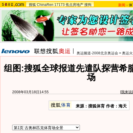
搜狐
ChinaRen
17173
焦点房地产
搜狗
新闻
-
体
奥运频道-2008北京奥运会
>
奥运火
组图:搜狐全球报道先遣队探营希
场
2008年03月18日14:55
[
我来说
来源：搜狐体育 作者：海天