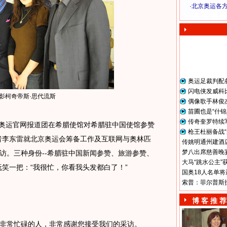
·
北京奥运各
奥 运 视 频
奥运足裁判配
闪电侠发威科
影柯奇帝斯·思代流斯
偶像歌手林俊
苗圃也是“什锦
传奇奎罗特续
搜狐奥运官网报道团在希腊使馆对希腊驻中国使馆参赞
枪王杜丽备战“
者李东雷就北京奥运会筹备工作及互联网与奥林匹
传姚明通州建酒店
梦八出席慈善晚宴
访。三种身份--希腊驻中国新闻参赞、旅游参赞、
大马“跳水公主”
玩笑一把：“我很忙，你看我头发都白了！”
国奥18人名单将
索普：菲尔普斯
”
博 客 推 荐
非常忙碌的人，非常感谢您接受我们的采访。