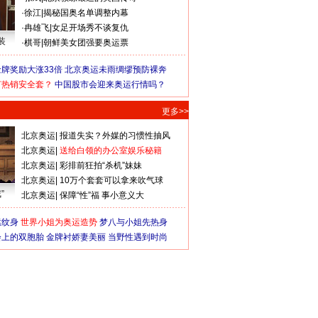
·
徐江
|
揭秘国奥名单调整内幕
·
冉雄飞
|
女足开场秀不谈复仇
装
·
棋哥
|
朝鲜美女团强要奥运票
牌奖励大涨33倍
北京奥运未雨绸缪预防裸奔
何热销安全套？
中国股市会迎来奥运行情吗？
更多>>
北京奥运
|
报道失实？外媒的习惯性抽风
北京奥运
|
送给白领的办公室娱乐秘籍
北京奥运
|
彩排前狂拍“杀机”妹妹
北京奥运
|
10万个套套可以拿来吹气球
”
北京奥运
|
保障“性”福 事小意义大
猛纹身
世界小姐为奥运造势
梦八与小姐先热身
会上的双胞胎
金牌衬娇妻美丽
当野性遇到时尚