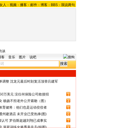
女人
-
视频
-
播客
-
邮件
-
博客
-
BBS
-
我说两句
访谈
博客
音乐
图片
说吧
名单调整 沈龙元最后时刻复活顶替吕建军
50万美元 没任何保险公司敢接招
3
女 杨扬不拒老外公开索吻（图）
4
体育健将：他们也是运动佼佼者
5
州建酒店 未开业已受热捧(图)
6
被认可 罗伯斯超越刘翔已成事实
7
 冒死训练女将秀美非凡(组图)
8