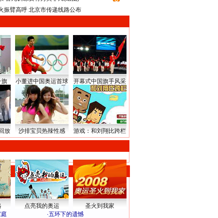
火振臂高呼 北京市传递线路公布
升旗
小董进中国奥运首球
开幕式中国旗手风采
回放
沙排宝贝热辣性感
游戏：和刘翔比跨栏
路
点亮我的奥运
圣火到我家
家庭
·
五环下的遗憾