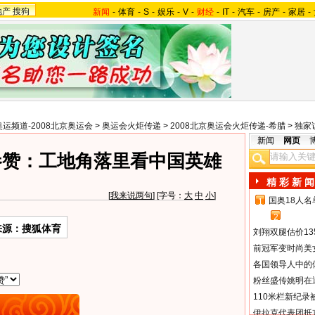
地产
搜狗
新闻
-
体育
-
S
-
娱乐
-
V
-
财经
-
IT
-
汽车
-
房产
-
家居
-
奥运频道-2008北京奥运会
>
奥运会火炬传递
>
2008北京奥运会火炬传递-希腊
>
独家
新闻
网页
参赞：工地角落里看中国英雄
精 彩 新 闻
[
我来说两句
] [字号：
大
中
小
]
国奥18人
1
2
来源：搜狐体育
刘翔双腿估价13
前冠军变时尚美
各国领导人中的
粉丝盛传姚明在通
110米栏新纪录
伊拉克代表团抵京