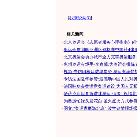
[
我来说两句
]
相关新闻
·
北京奥运会《志愿者服务心理指南》问
·
奥运会皮划艇亚洲区资格赛中国获4张奥运
·
北京奥运会协办城市全力完善奥运服务(
·
惠州奥运火炬手-李春菊:为奥运会排练
·
视频:专访阿根廷驻华参赞 奥运充满梦
·
专访法国驻华参赞:最感动中国人民对
·
法国驻华参赞满意奥运建设 为国人无私贡
·
哈萨克斯坦参赞讲述奥运"情缘" 祝福
·
为奥运忙碌头发花白 圣火点火方式参赞闭
·
图文:"奥运家庭游北京" 波兰参赞现场