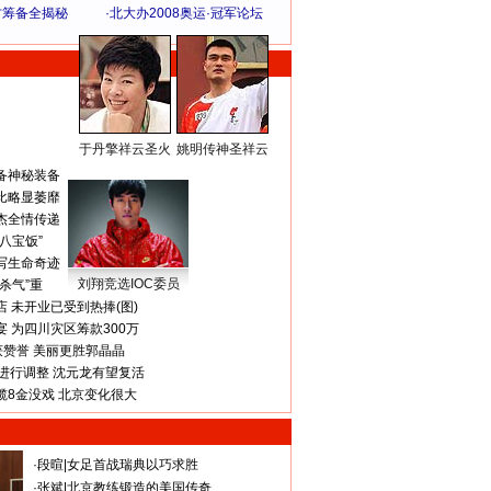
方筹备全揭秘
·
北大办2008奥运·冠军论坛
于丹擎祥云圣火
姚明传神圣祥云
体 育 热 点
备神秘装备
比略显萎靡
杰全情传递
八宝饭”
写生命奇迹
刘翔竞选IOC委员
杀气”重
 未开业已受到热捧(图)
 为四川灾区筹款300万
获赞誉 美丽更胜郭晶晶
进行调整 沈元龙有望复活
揽8金没戏 北京变化很大
·
段暄
|
女足首战瑞典以巧求胜
·
张斌
|
北京教练锻造的美国传奇