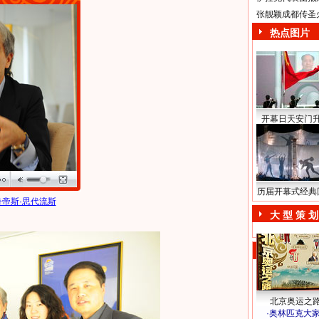
张靓颖成都传圣
热点图片
开幕日天安门
历届开幕式经典
帝斯·思代流斯
大 型 策 划
北京奥运之
·
奥林匹克大