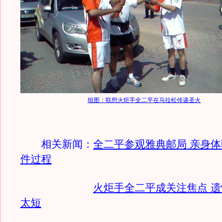
组图：联想火炬手全二平在马拉松传递圣火
相关新闻：
全二平参观雅典邮局 亲身
件过程
火炬手全二平成关注焦点 遗
太短