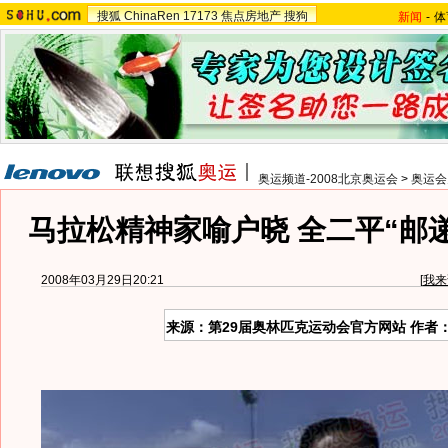
搜狐
ChinaRen
17173
焦点房地产
搜狗
新闻
-
体
奥运频道-2008北京奥运会
>
奥运会
马拉松精神家喻户晓 全二平“邮
2008年03月29日20:21
[
我来
来源：第29届奥林匹克运动会官方网站 作者