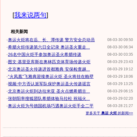
[
我来说两句
]
相关新闻
·
奥运火炬将在岳、长、潭传递 警方安全总动员
08-03-30 09:50
·
希腊火炬传递第六日全记录 奥运圣火重走...
08-03-30 06:34
·
26名中国火炬手参加奥运圣火希腊传递
08-03-30 03:35
·
图文:基里亚库斯在奥林匹克体育场传递火炬
08-03-29 23:43
·
北京奥运圣火传递进首都雅典 安保检查越...
08-03-29 19:12
·
"火凤凰"飞雅典迎接奥运火炬 圣火将挂在舱壁
08-03-29 18:06
·
视频:中方否认派军队保护奥运圣火传递谣言
08-03-29 13:25
·
北京奥运火炬到达拉米亚 圣火点燃希腊古...
08-03-29 06:15
·
张朝阳率搜狐团队希腊体验马拉松 祝福火...
08-03-29 02:20
·
奥运火炬为号德国机场巧遇奥运火炬手全二平
08-03-28 21:27
更多关于
奥运 火炬
的新闻>>