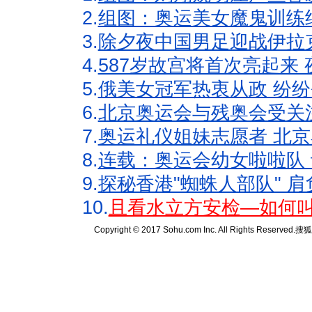
2.
组图：奥运美女魔鬼训练
3.
除夕夜中国男足迎战伊拉
4.
587岁故宫将首次亮起来
5.
俄美女冠军热衷从政 纷纷
6.
北京奥运会与残奥会受关
7.
奥运礼仪姐妹志愿者 北京
8.
连载：奥运会幼女啦啦队 
9.
探秘香港"蜘蛛人部队" 肩
10.
且看水立方安检—如何叫
Copyright © 2017 Sohu.com Inc. All Rights Reserved