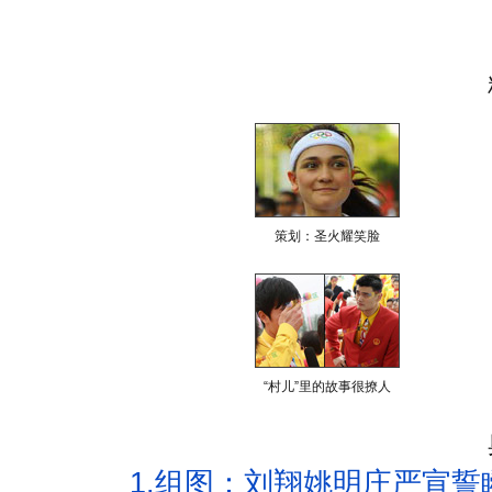
策划：圣火耀笑脸
“村儿”里的故事很撩人
1.
组图：刘翔姚明庄严宣誓