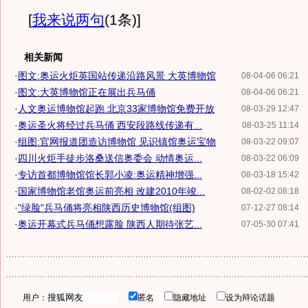
[
我来说两句
(1条)
]
相关新闻
·
图文:奥运火炬英国站传递沿路风景 大英博物馆
08-04-06 06:21
·
图文:大英博物馆正在展出兵马俑
08-04-06 06:21
·
人文奥运博物馆起跑 北京33家博物馆免费开放
08-03-29 12:47
·
奥运圣火将经过兵马俑 西安段路线传递有...
08-03-25 11:14
·
组图:官网报道团造访博物馆 见识镇馆奥运宝物
08-03-22 09:07
·
四川火炬手徒步洛桑送信奥委会 动情奥运...
08-03-22 06:09
·
专访首都博物馆馆长郭小凌:奥运精神增强...
08-03-18 15:42
·
国家博物馆老馆奥运前亮相 改建2010年竣...
08-02-02 08:18
·
"绿脸"兵马俑将亮相陕西历史博物馆(组图)
07-12-27 08:14
·
奥运开幕式兵马俑想露脸 陕西人期待张艺...
07-05-30 07:41
用户：
匿名
隐藏地址
设为辩论话题