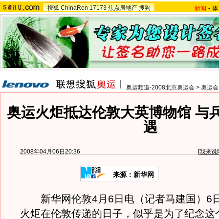
搜狐
ChinaRen
17173
焦点房地产
搜狗
新闻
-
体
奥运频道-2008北京奥运会
>
奥运会
奥运火炬抵达伦敦大英博物馆 与
遇
2008年04月06日20:36
[
我来说
来源：新华网
新华网伦敦4月6日电（记者马建国）6
火炬在伦敦传递的日子，似乎是为了纪念这