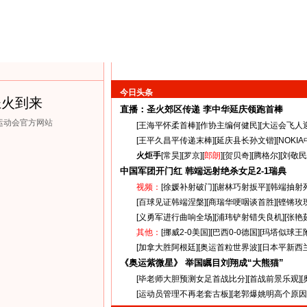
今日头条
圣火到来
直播：圣火郊区传递
李中华延庆领跑首棒
克运动会官方网站
[
王海平怀柔首棒
][
作协主编何健民
][
大运会飞人
[
王平久昌平传递末棒
][
延庆县长孙文锴
][
NOKI
火炬手
[
常昊
][
罗京
][
郎朗
][
贺贝奇
][
腾格尔
][
刘敬民
中国军团开门红 韩端远射绝杀女足
2-1
瑞典
视频：
[
徐媛补射破门
][
谢林巧射扳平
][
韩端抽射
[
百球见证韩端涅槃
][
商瑞华哽咽谈首胜
][
铿锵玫
[
义勇军进行曲响全场
][
浦玮铲射错失良机
][
张艳
其他：
[
挪威2-0美国
][
巴西0-0德国
][
玛塔似球王
[
加拿大胜阿根廷
][
奥运首粒世界波
][
日本平新西
《奥运紫微星》 举国瞩目刘翔成“大熊猫”
[
毕老师大胆预测女足首战比分
][
首战前景乐观
][
[
运动员管理不再老套古板
][
老郭爆姚明高个原因