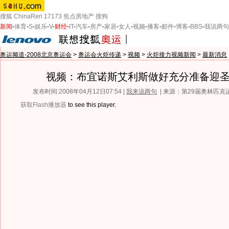
搜狐
ChinaRen
17173
焦点房地产
搜狗
新闻
-
体育
-
S
-
娱乐
-
V
-
财经
-
IT
-
汽车
-
房产
-
家居
-
女人
-
视频
-
播客
-
邮件
-
博客
-
BBS
-
我说两句
奥运频道-2008北京奥运会
>
奥运会火炬传递
>
视频
>
火炬接力视频新闻
>
最新消息
视频：布宜诺斯艾利斯做好充分准备迎
发布时间:2008年04月12日07:54 |
我来说两句
| 来源：第29届奥林匹
获取Flash播放器
to see this player.