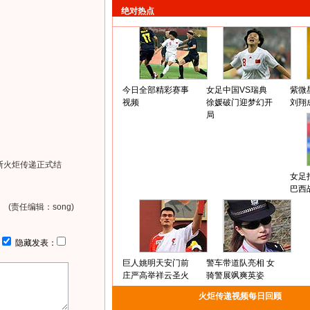
绝对热点
今日全部精彩赛事
女足中国VS瑞典
紫微
视频
徐媛破门迎梦幻开
刘翔
局
斯火炬传递正式结
女足
巴西
(责任编辑：song)
：
隐藏发表：
巨人姚明天安门前
警车带道队亮相 女
庄严高举祥云圣火
骑警展飒爽英姿
火炬传递视频每日回顾