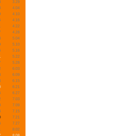
8
3.29
3
4.04
9
4.10
5
4.16
1
4.22
7
4.28
3
5.04
9
5.10
5
5.16
1
5.22
7
5.28
2
6.03
8
6.09
4
6.15
0
6.21
6
6.27
2
7.03
8
7.09
4
7.15
0
7.21
6
7.27
1
8.02
7
8.08