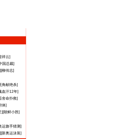
迎祥云
]
A中国总裁
]
][
柳传志
]
死角献绝杀
]
瑰血汗12年
]
茹舍命扑救
]
附体
]
兰
][
朝鲜小胜
]
奥运旗手猜测
]
][
新奥运泳装
]