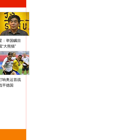
星：举国瞩目
成“大熊猫”
打响奥运首战
战平德国