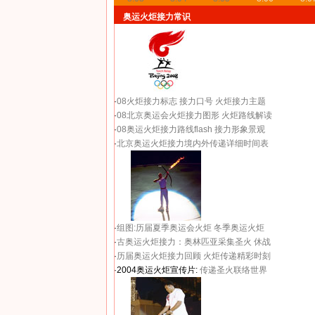
奥运火炬接力常识
·
08火炬接力标志
接力口号
火炬接力主题
·
08北京奥运会火炬接力图形
火炬路线解读
·
08奥运火炬接力路线flash
接力形象景观
·
北京奥运火炬接力境内外传递详细时间表
·
组图:历届夏季奥运会火炬
冬季奥运火炬
·
古奥运火炬接力：奥林匹亚采集圣火 休战
·
历届奥运火炬接力回顾
火炬传递精彩时刻
·2004奥运火炬宣传片:
传递圣火联络世界