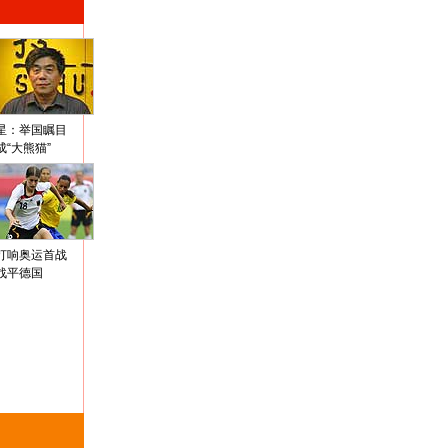
星：举国瞩目
成“大熊猫”
打响奥运首战
战平德国