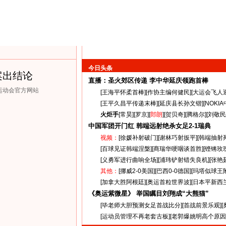
今日头条
案出结论
直播：圣火郊区传递
李中华延庆领跑首棒
克运动会官方网站
[
王海平怀柔首棒
][
作协主编何健民
][
大运会飞人
[
王平久昌平传递末棒
][
延庆县长孙文锴
][
NOKI
火炬手
[
常昊
][
罗京
][
郎朗
][
贺贝奇
][
腾格尔
][
刘敬民
中国军团开门红 韩端远射绝杀女足
2-1
瑞典
视频：
[
徐媛补射破门
][
谢林巧射扳平
][
韩端抽射
[
百球见证韩端涅槃
][
商瑞华哽咽谈首胜
][
铿锵玫
[
义勇军进行曲响全场
][
浦玮铲射错失良机
][
张艳
其他：
[
挪威2-0美国
][
巴西0-0德国
][
玛塔似球王
[
加拿大胜阿根廷
][
奥运首粒世界波
][
日本平新西
《奥运紫微星》 举国瞩目刘翔成“大熊猫”
[
毕老师大胆预测女足首战比分
][
首战前景乐观
][
[
运动员管理不再老套古板
][
老郭爆姚明高个原因