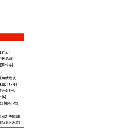
迎祥云
]
A中国总裁
]
][
柳传志
]
死角献绝杀
]
瑰血汗12年
]
茹舍命扑救
]
附体
]
兰
][
朝鲜小胜
]
奥运旗手猜测
]
][
新奥运泳装
]