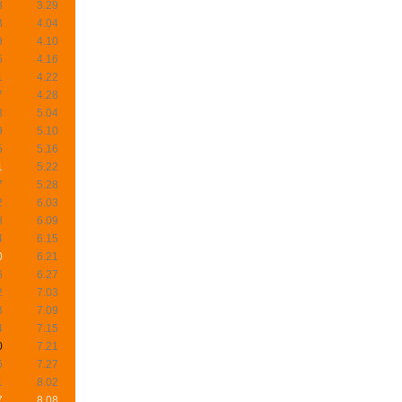
8
3.29
3
4.04
9
4.10
5
4.16
1
4.22
7
4.28
3
5.04
9
5.10
5
5.16
1
5.22
7
5.28
2
6.03
8
6.09
4
6.15
0
6.21
6
6.27
2
7.03
8
7.09
4
7.15
0
7.21
6
7.27
1
8.02
7
8.08