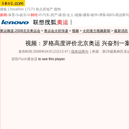
搜狐
ChinaRen
17173
焦点房地产
搜狗
新闻
-
体育
-
S
-
娱乐
-
V
-
财经
-
IT
-
汽车
-
房产
-
家居
-
女人
-
视频
-
播客
-
邮件
-
博客
-
BBS
-
我说两句
奥运频道-2008北京奥运会
>
奥运会火炬传递
>
视频
>
火炬接力视频新闻
>
最新消息
视频：罗格高度评价北京奥运 兴奋剂一
发布时间:2008年04月12日13:47 |
我来说两句
| 来源：第29届奥林匹
获取Flash播放器
to see this player.