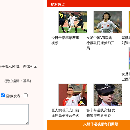
绝对热点
今日全部精彩赛事
女足中国VS瑞典
紫微
视频
徐媛破门迎梦幻开
刘翔
局
炬手表示愤慨、震惊和无
女足
巴西
(责任编辑：基马)
：
隐藏发表：
巨人姚明天安门前
警车带道队亮相 女
庄严高举祥云圣火
骑警展飒爽英姿
火炬传递视频每日回顾