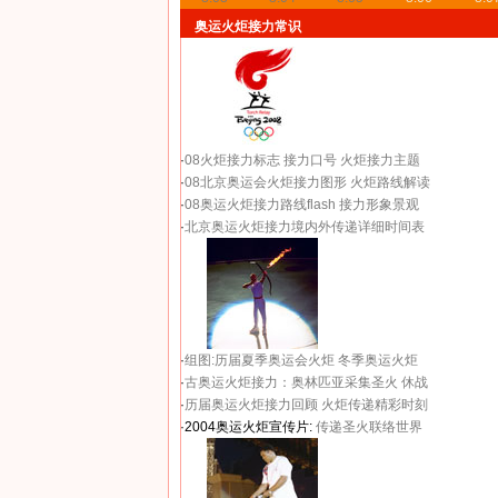
奥运火炬接力常识
·
08火炬接力标志
接力口号
火炬接力主题
·
08北京奥运会火炬接力图形
火炬路线解读
·
08奥运火炬接力路线flash
接力形象景观
·
北京奥运火炬接力境内外传递详细时间表
·
组图:历届夏季奥运会火炬
冬季奥运火炬
·
古奥运火炬接力：奥林匹亚采集圣火 休战
·
历届奥运火炬接力回顾
火炬传递精彩时刻
·2004奥运火炬宣传片:
传递圣火联络世界