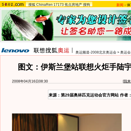
搜狐
ChinaRen
17173
焦点房地产
搜狗
新闻
-
体
奥运频道-2008北京奥运会
>
奥运会
图文：伊斯兰堡站联想火炬手陆
2008年04月16日08:30
[
我来
来源：第29届奥林匹克运动会官方网站 作者