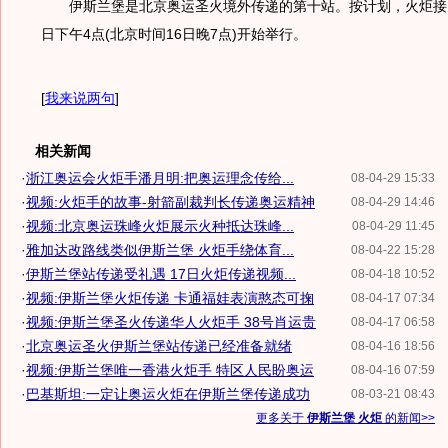
伊斯兰堡是北京奥运圣火境外传递的第十站。按计划，火炬接力
日下午4点(北京时间16日晚7点)开始举行。
[
我来说两句
]
相关新闻
·
浙江奥运会火炬手潘月明:把奥运理念传给...
08-04-29 15:33
·
视频:火炬手的故事-射箭副裁判长传递奥运精神
08-04-29 14:46
·
视频:北京奥运珠峰火炬展示火种抵达珠峰...
08-04-29 11:45
·
雅加达改路线类似伊斯兰堡 火炬手绕体育...
08-04-22 15:28
·
伊斯兰堡站传递受礼遇 17日火炬传递视频...
08-04-18 10:52
·
视频:伊斯兰堡火炬传递 卡通福娃表演憨态可掬
08-04-17 07:34
·
视频:伊斯兰堡圣火传递华人火炬手 38号肖运贵
08-04-17 06:58
·
北京奥运圣火伊斯兰堡站传递已经准备就绪
08-04-16 18:56
·
视频:伊斯兰堡唯一香港火炬手 特区人民盼奥运
08-04-16 07:59
·
巴基斯坦:一定让奥运火炬在伊斯兰堡传递成功
08-03-21 08:43
更多关于
伊斯兰堡 火炬
的新闻>>