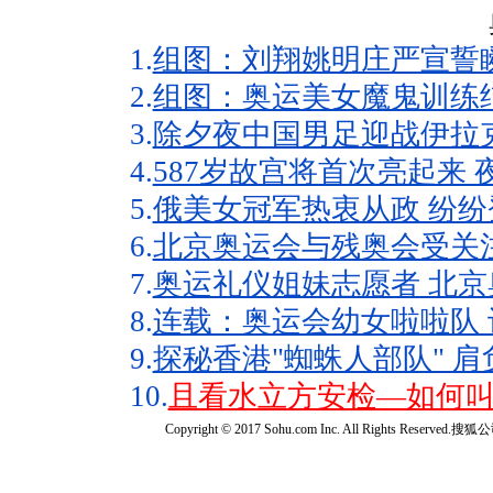
1.
组图：刘翔姚明庄严宣誓
2.
组图：奥运美女魔鬼训练
3.
除夕夜中国男足迎战伊拉
4.
587岁故宫将首次亮起来
5.
俄美女冠军热衷从政 纷纷
6.
北京奥运会与残奥会受关
7.
奥运礼仪姐妹志愿者 北京
8.
连载：奥运会幼女啦啦队 
9.
探秘香港"蜘蛛人部队" 肩
10.
且看水立方安检—如何叫
Copyright © 2017 Sohu.com Inc. All Rights Reserved.搜