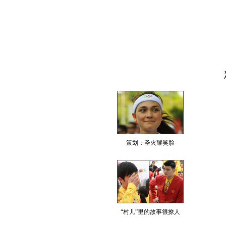
策划：圣火耀笑脸
“村儿”里的故事很撩人