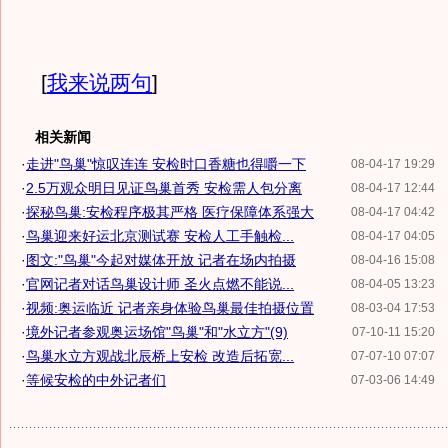
[
我来说两句
]
相关新闻
·
走进"鸟巢"惊叹连连 安检时口香糖也得嚼一下
08-04-17 19:29
·
2.5万观众明日见证鸟巢首秀 安检需人包分离
08-04-17 12:44
·
探秘鸟巢:安检程序极其严格 医疗保障体系强大
08-04-17 04:42
·
鸟巢迎来好运北京测试赛 安检人工手触检...
08-04-17 04:05
·
图文:"鸟巢"今起对媒体开放 记者在场内拍摄
08-04-16 15:08
·
官网记者对话鸟巢设计师 圣火点燃不能说...
08-04-05 13:23
·
视频:奥运临近 记者亲身体验鸟巢最佳拍摄位置
08-03-04 17:53
·
境外记者参观奥运场馆"鸟巢"和"水立方"(9)
07-10-11 15:20
·
鸟巢水立方观战北辰桥上安检 改造后拓宽...
07-07-10 07:07
·
等候安检的中外记者们
07-03-06 14:49