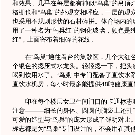
和效果。几乎在每层都有神似“鸟巢”的吊顶
格栅也和“鸟巢”的外观交相呼应，一层的观
也采用不规则形状的石材碎拼。体育场内的
用了一种名为“鸟巢红”的钢化玻璃，颜色是
红”，上面密布着细碎的花纹。
在“鸟巢”通往看台的集散区，几个大红
个银色的摁压式水龙头。轻轻摁一下，把头
喝到饮用水了。“鸟巢”中专门配备了直饮水
直饮水机房，每小时最多能提供48吨健康直
印在每个楼层女卫生间门口的卡通标志
注意———细长的身体、圆圆的脑袋上还扎
可爱的造型与“鸟巢”的庞大形成了鲜明对比
标志都是为“鸟巢”专门设计的，不会用在其