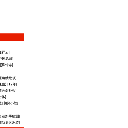
迎祥云
]
A中国总裁
]
][
柳传志
]
死角献绝杀
]
瑰血汗12年
]
茹舍命扑救
]
附体
]
兰
][
朝鲜小胜
]
奥运旗手猜测
]
][
新奥运泳装
]