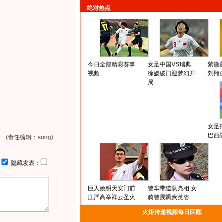
绝对热点
今日全部精彩赛事
女足中国VS瑞典
紫微
视频
徐媛破门迎梦幻开
刘翔
局
女足
巴西
(责任编辑：song)
：
隐藏发表：
巨人姚明天安门前
警车带道队亮相 女
庄严高举祥云圣火
骑警展飒爽英姿
火炬传递视频每日回顾