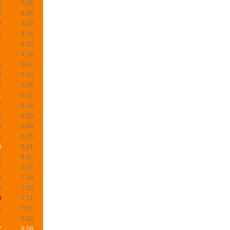
8
3.29
3
4.04
9
4.10
5
4.16
1
4.22
7
4.28
3
5.04
9
5.10
5
5.16
1
5.22
7
5.28
2
6.03
8
6.09
4
6.15
0
6.21
6
6.27
2
7.03
8
7.09
4
7.15
0
7.21
6
7.27
1
8.02
7
8.08