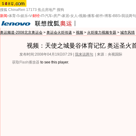
搜狐
ChinaRen
17173
焦点房地产
搜狗
新闻
-
体育
-
S
-
娱乐
-
V
-
财经
-
IT
-
汽车
-
房产
-
家居
-
女人
-
视频
-
播客
-
邮件
-
博客
-
BBS
-
我说两句
奥运频道-2008北京奥运会
>
奥运会火炬传递
>
视频
>
火炬接力视频专题
>
城市风情
视频：天使之城曼谷体育记忆 奥运圣火
发布时间:2008年04月19日07:29 |
我来说两句
| 来源：央视国际
获取Flash播放器
to see this player.