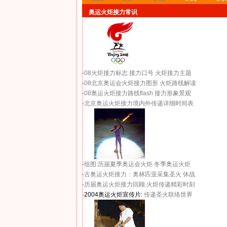
奥运火炬接力常识
·
08火炬接力标志
接力口号
火炬接力主题
·
08北京奥运会火炬接力图形
火炬路线解读
·
08奥运火炬接力路线flash
接力形象景观
·
北京奥运火炬接力境内外传递详细时间表
·
组图:历届夏季奥运会火炬
冬季奥运火炬
·
古奥运火炬接力：奥林匹亚采集圣火 休战
·
历届奥运火炬接力回顾
火炬传递精彩时刻
·2004奥运火炬宣传片:
传递圣火联络世界