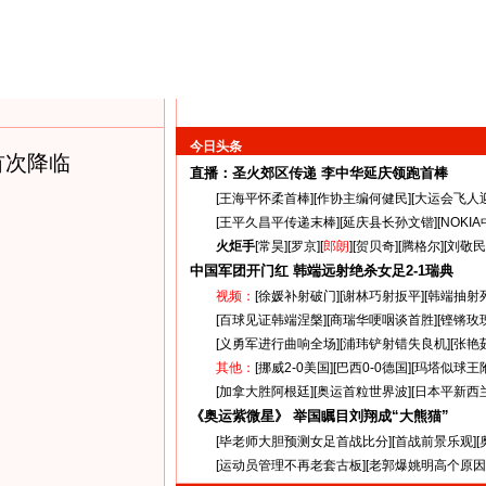
今日头条
首次降临
直播：圣火郊区传递
李中华延庆领跑首棒
[
王海平怀柔首棒
][
作协主编何健民
][
大运会飞人
[
王平久昌平传递末棒
][
延庆县长孙文锴
][
NOKI
火炬手
[
常昊
][
罗京
][
郎朗
][
贺贝奇
][
腾格尔
][
刘敬民
中国军团开门红 韩端远射绝杀女足
2-1
瑞典
视频：
[
徐媛补射破门
][
谢林巧射扳平
][
韩端抽射
[
百球见证韩端涅槃
][
商瑞华哽咽谈首胜
][
铿锵玫
[
义勇军进行曲响全场
][
浦玮铲射错失良机
][
张艳
其他：
[
挪威2-0美国
][
巴西0-0德国
][
玛塔似球王
[
加拿大胜阿根廷
][
奥运首粒世界波
][
日本平新西
《奥运紫微星》 举国瞩目刘翔成“大熊猫”
[
毕老师大胆预测女足首战比分
][
首战前景乐观
][
[
运动员管理不再老套古板
][
老郭爆姚明高个原因