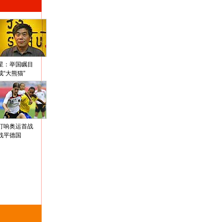
星：举国瞩目
成“大熊猫”
打响奥运首战
战平德国