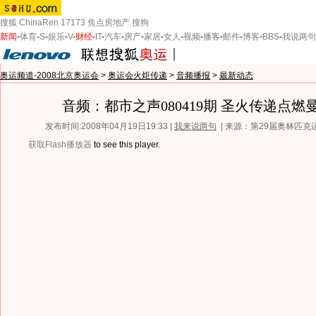
搜狐
ChinaRen
17173
焦点房地产
搜狗
新闻
-
体育
-
S
-
娱乐
-
V
-
财经
-
IT
-
汽车
-
房产
-
家居
-
女人
-
视频
-
播客
-
邮件
-
博客
-
BBS
-
我说两句
奥运频道-2008北京奥运会
>
奥运会火炬传递
>
音频播报
>
最新动态
音频：都市之声080419期 圣火传递点燃
发布时间:2008年04月19日19:33 |
我来说两句
| 来源：第29届奥林匹
获取Flash播放器
to see this player.