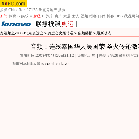
搜狐
ChinaRen
17173
焦点房地产
搜狗
新闻
-
体育
-
S
-
娱乐
-
V
-
财经
-
IT
-
汽车
-
房产
-
家居
-
女人
-
视频
-
播客
-
邮件
-
博客
-
BBS
-
我说两句
奥运频道-2008北京奥运会
>
奥运会火炬传递
>
音频播报
>
最新动态
音频：连线泰国华人吴国荣 圣火传递激
发布时间:2008年04月19日21:12 |
我来说两句
| 来源：第29届奥林匹
获取Flash播放器
to see this player.