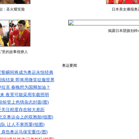
划：圣火耀笑脸
日本美女播报奥
揭露日本团旗别样
儿”里的故事很撩人
奥运要闻
宣誓瞬间将成为奥运永恒经典
练结束 即将用微笑征服世界
拉克 春晚想为国脚加油？
起来 夜景可能采用车载照明
纷纷登上色情杂志封面(图)
受关注程度存在较大差距
北京奥运会上的双胞胎(组图)
队 让人不寒而栗(组图)
 肩负奥运马保安重任(图)