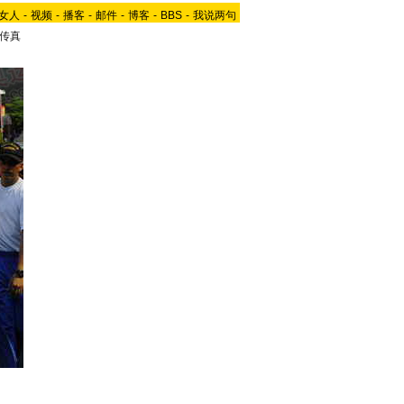
女人
-
视频
-
播客
-
邮件
-
博客
-
BBS
-
我说两句
传真