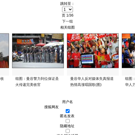
跳转至：
页
1/36
下一组
相关组图
美收
组图：曼谷警力到位保证圣
曼谷华人反对媒体失真报道
组图
火传递完美收官
热情高涨唱国歌(图)
华人
用户名
匿名发表
隐藏地址