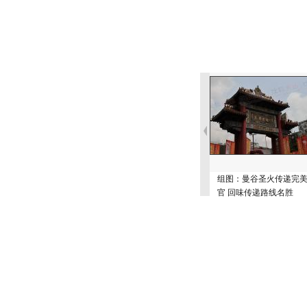
组图：曼谷圣火传递完
官 回味传递路线名胜