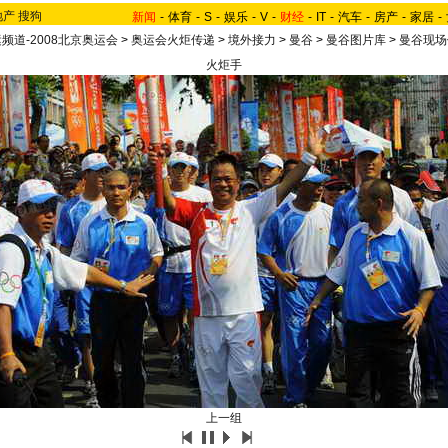
地产
搜狗
新闻
-
体育
-
S
-
娱乐
-
V
-
财经
-
IT
-
汽车
-
房产
-
家居
-
频道-2008北京奥运会
>
奥运会火炬传递
>
境外接力
>
曼谷
>
曼谷图片库
>
曼谷现场
火炬手
上一组