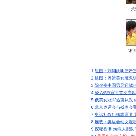
策
“村
1.
组图：刘翔姚明庄严
2.
组图：奥运美女魔鬼训
3.
除夕夜中国男足迎战伊
4.
587岁故宫将首次亮
5.
俄美女冠军热衷从政 
6.
北京奥运会与残奥会
7.
奥运礼仪姐妹志愿者 
8.
连载：奥运会幼女啦啦
9.
探秘香港"蜘蛛人部队"