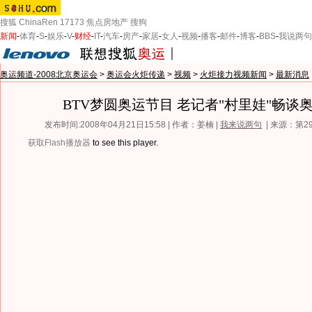
搜狐
ChinaRen
17173
焦点房地产
搜狗
新闻
-
体育
-
S
-
娱乐
-
V
-
财经
-
IT
-
汽车
-
房产
-
家居
-
女人
-
视频
-
播客
-
邮件
-
博客
-
BBS
-
我说两句
奥运频道-2008北京奥运会
>
奥运会火炬传递
>
视频
>
火炬接力视频新闻
>
最新消息
BTV梦圆奥运节目 老记者"村里娃"畅谈
发布时间:2008年04月21日15:58 | 作者：姜楠 |
我来说两句
| 来源：第
获取Flash播放器
to see this player.