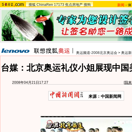
搜狐
ChinaRen
17173
焦点房地产
搜狗
新闻
-
体
奥运频道-2008北京奥运会
>
奥运新
台媒：北京奥运礼仪小姐展现中国
2008年04月21日17:27
[
我来
来源：中国新闻网