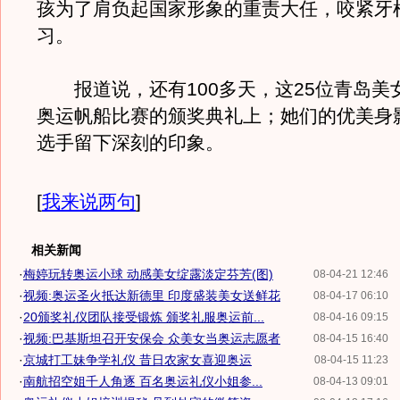
孩为了肩负起国家形象的重责大任，咬紧牙
习。
报道说，还有100多天，这25位青岛美
奥运帆船比赛的颁奖典礼上；她们的优美身
选手留下深刻的印象。
[
我来说两句
]
相关新闻
·
梅婷玩转奥运小球 动感美女绽露淡定芬芳(图)
08-04-21 12:46
·
视频:奥运圣火抵达新德里 印度盛装美女送鲜花
08-04-17 06:10
·
20颁奖礼仪团队接受锻炼 颁奖礼服奥运前...
08-04-16 09:15
·
视频:巴基斯坦召开安保会 众美女当奥运志愿者
08-04-15 16:40
·
京城打工妹争学礼仪 昔日农家女喜迎奥运
08-04-15 11:23
·
南航招空姐千人角逐 百名奥运礼仪小姐参...
08-04-13 09:01