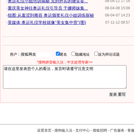
·
奥运礼仪小姐培训揭秘 见到外宾的微笑姿...
08-04-12 17:16
·
重庆美女神往奥运礼仪引导员 于娜师妹集...
08-04-08 15:06
·
组图:从羞涩到雍容 奥运颁奖礼仪小姐训练探秘
08-04-07 14:23
·
英媒体:奥运礼仪学校就像"美女集中营"(图)
07-11-12 08:57
用户：
匿名
隐藏地址
设为辩论话题
*搜狗拼音输入法，中文处理专家>>
设置首页
-
搜狗输入法
-
支付中心
-
搜狐招聘
-
广告服务
-
客