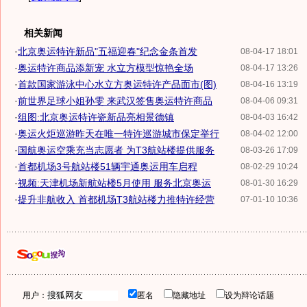
相关新闻
·
北京奥运特许新品"五福迎春"纪念金条首发
08-04-17 18:01
·
奥运特许商品添新宠 水立方模型惊艳全场
08-04-17 13:26
·
首款国家游泳中心水立方奥运特许产品面市(图)
08-04-16 13:19
·
前世界足球小姐孙雯 来武汉签售奥运特许商品
08-04-06 09:31
·
组图:北京奥运特许瓷新品亮相景德镇
08-04-03 16:42
·
奥运火炬巡游昨天在唯一特许巡游城市保定举行
08-04-02 12:00
·
国航奥运空乘充当志愿者 为T3航站楼提供服务
08-03-26 17:09
·
首都机场3号航站楼51辆宇通奥运用车启程
08-02-29 10:24
·
视频:天津机场新航站楼5月使用 服务北京奥运
08-01-30 16:29
·
提升非航收入 首都机场T3航站楼力推特许经营
07-01-10 10:36
用户：
匿名
隐藏地址
设为辩论话题