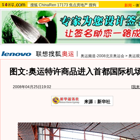
搜狐
ChinaRen
17173
焦点房地产
搜狗
新闻
-
体
奥运频道-2008北京奥运会
>
奥运观
图文:奥运特许商品进入首都国际机
2008年04月25日19:02
[
我来
来源：新华社