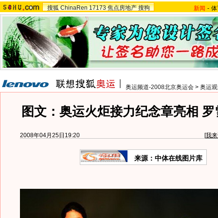
搜狐
ChinaRen
17173
焦点房地产
搜狗
新闻
-
体
奥运频道-2008北京奥运会
>
奥运观
图文：奥运火炬接力纪念章亮相 罗
2008年04月25日19:20
[
我来
来源：中体在线图片库