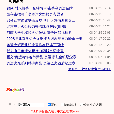
相关新闻
·
视频:对火炬手一见钟情 拳击手夺奥运金牌...
08-04-25 17:14
·
绍兴市招募千名奥运火炬接力志愿者
08-04-25 16:10
·
部分西方传媒缺德反华 澳门人热情迎接奥...
08-04-25 15:42
·
北京奥运火炬接力香港线路解读(组图)
08-04-25 14:23
·
河南大学生模拟火炬传递 宣传环保祝福奥...
08-04-25 12:03
·
2008年北京奥运会火炬接力纪念章日前隆重推出
08-04-17 05:22
·
奥运火炬湖北纪念章昨在汉揭开面纱
08-04-12 12:29
·
我省有了奥运火炬接力四城市纪念章
08-04-09 04:34
·
图文:奥运特许春节新品 奥运标志金银纪念章
08-02-02 17:05
·
奥运火炬系列特许商品:奥运圣火银质纪念章
07-04-30 15:08
更多关于
火炬 纪念章
的新闻>>
用户：
匿名
隐藏地址
设为辩论话题
*搜狗拼音输入法，中文处理专家>>