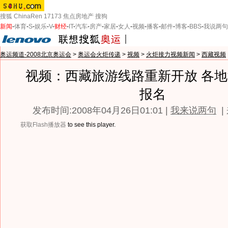
搜狐
ChinaRen
17173
焦点房地产
搜狗
新闻
-
体育
-
S
-
娱乐
-
V
-
财经
-
IT
-
汽车
-
房产
-
家居
-
女人
-
视频
-
播客
-
邮件
-
博客
-
BBS
-
我说两句
奥运频道-2008北京奥运会
>
奥运会火炬传递
>
视频
>
火炬接力视频新闻
>
西藏视频
视频：西藏旅游线路重新开放 各
报名
发布时间:2008年04月26日01:01 |
我来说两句
|
获取Flash播放器
to see this player.