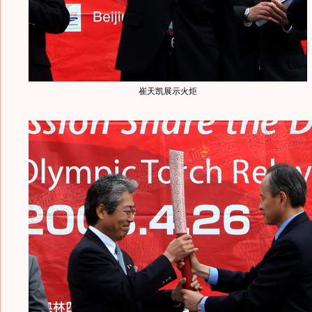
崔天凯展示火炬