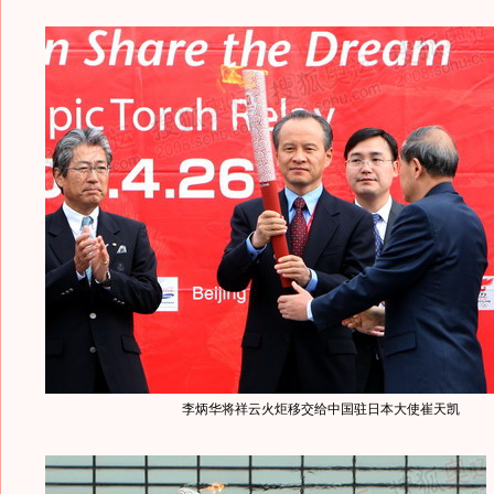
李炳华将祥云火炬移交给中国驻日本大使崔天凯