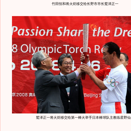
竹田恒和将火炬移交给长野市市长鹫泽正一
鹫泽正一将火炬移交给第一棒火举手日本棒球队主教练星野仙