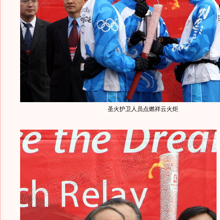
圣火护卫人员点燃祥云火炬