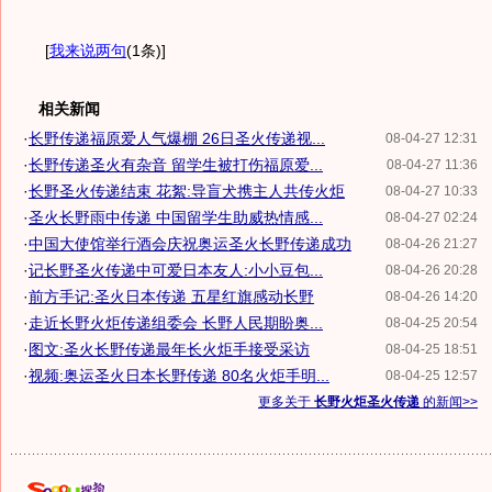
[
我来说两句
(1条)
]
相关新闻
·
长野传递福原爱人气爆棚 26日圣火传递视...
08-04-27 12:31
·
长野传递圣火有杂音 留学生被打伤福原爱...
08-04-27 11:36
·
长野圣火传递结束 花絮:导盲犬携主人共传火炬
08-04-27 10:33
·
圣火长野雨中传递 中国留学生助威热情感...
08-04-27 02:24
·
中国大使馆举行酒会庆祝奥运圣火长野传递成功
08-04-26 21:27
·
记长野圣火传递中可爱日本友人:小小豆包...
08-04-26 20:28
·
前方手记:圣火日本传递 五星红旗感动长野
08-04-26 14:20
·
走近长野火炬传递组委会 长野人民期盼奥...
08-04-25 20:54
·
图文:圣火长野传递最年长火炬手接受采访
08-04-25 18:51
·
视频:奥运圣火日本长野传递 80名火炬手明...
08-04-25 12:57
更多关于
长野火炬圣火传递
的新闻>>