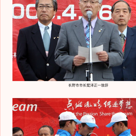
长野市市长鹫泽正一致辞