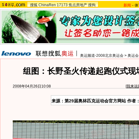
搜狐
ChinaRen
17173
焦点房地产
搜狗
新闻
-
体
奥运频道-2008北京奥运会
>
奥运会
组图：长野圣火传递起跑仪式现
2008年04月26日10:08
[
我来说
来源：第29届奥林匹克运动会官方网站 作者：