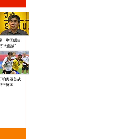
星：举国瞩目
成“大熊猫”
打响奥运首战
战平德国