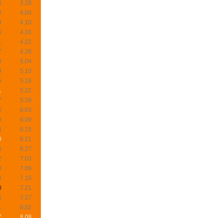
8
3.29
3
4.04
9
4.10
5
4.16
1
4.22
7
4.28
3
5.04
9
5.10
5
5.16
1
5.22
7
5.28
2
6.03
8
6.09
4
6.15
0
6.21
6
6.27
2
7.03
8
7.09
4
7.15
0
7.21
6
7.27
1
8.02
7
8.08