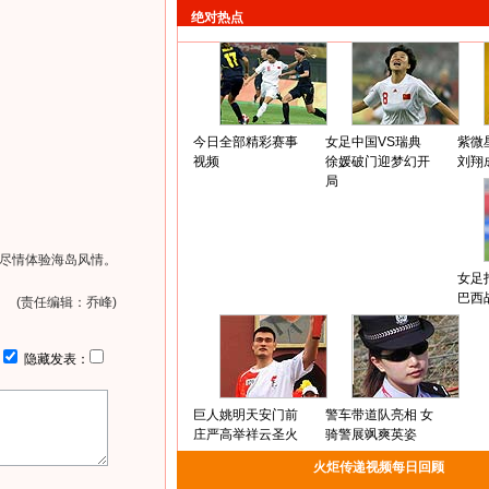
绝对热点
今日全部精彩赛事
女足中国VS瑞典
紫微
视频
徐媛破门迎梦幻开
刘翔
局
尽情体验海岛风情。
女足
巴西
(责任编辑：乔峰)
：
隐藏发表：
巨人姚明天安门前
警车带道队亮相 女
庄严高举祥云圣火
骑警展飒爽英姿
火炬传递视频每日回顾