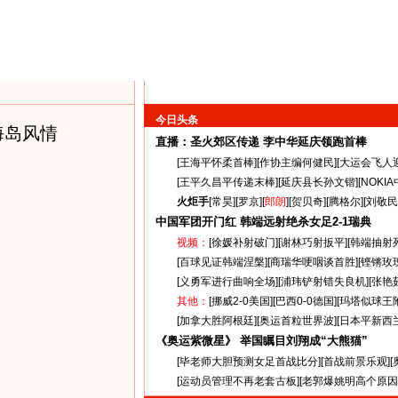
今日头条
海岛风情
直播：圣火郊区传递
李中华延庆领跑首棒
[
王海平怀柔首棒
][
作协主编何健民
][
大运会飞人
[
王平久昌平传递末棒
][
延庆县长孙文锴
][
NOKI
火炬手
[
常昊
][
罗京
][
郎朗
][
贺贝奇
][
腾格尔
][
刘敬民
中国军团开门红 韩端远射绝杀女足
2-1
瑞典
视频：
[
徐媛补射破门
][
谢林巧射扳平
][
韩端抽射
[
百球见证韩端涅槃
][
商瑞华哽咽谈首胜
][
铿锵玫
[
义勇军进行曲响全场
][
浦玮铲射错失良机
][
张艳
其他：
[
挪威2-0美国
][
巴西0-0德国
][
玛塔似球王
[
加拿大胜阿根廷
][
奥运首粒世界波
][
日本平新西
《奥运紫微星》 举国瞩目刘翔成“大熊猫”
[
毕老师大胆预测女足首战比分
][
首战前景乐观
][
[
运动员管理不再老套古板
][
老郭爆姚明高个原因