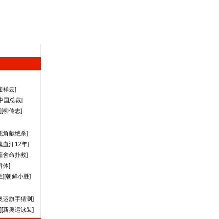
迎祥云
]
A中国总裁
]
][
柳传志
]
死角献绝杀
]
瑰血汗12年
]
茹舍命扑救
]
附体
]
兰
][
朝鲜小胜
]
奥运旗手猜测
]
][
新奥运泳装
]