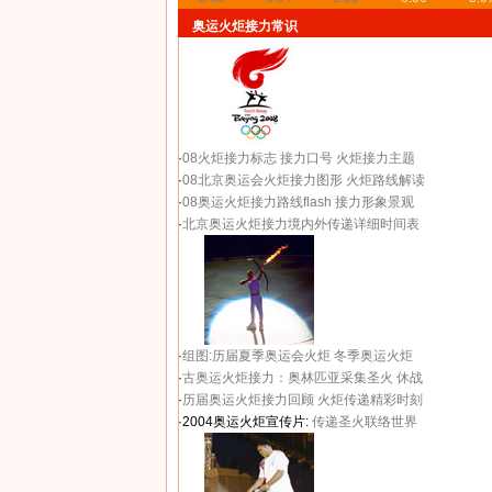
奥运火炬接力常识
·
08火炬接力标志
接力口号
火炬接力主题
·
08北京奥运会火炬接力图形
火炬路线解读
·
08奥运火炬接力路线flash
接力形象景观
·
北京奥运火炬接力境内外传递详细时间表
·
组图:历届夏季奥运会火炬
冬季奥运火炬
·
古奥运火炬接力：奥林匹亚采集圣火 休战
·
历届奥运火炬接力回顾
火炬传递精彩时刻
·2004奥运火炬宣传片:
传递圣火联络世界