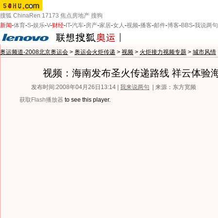
搜狐
ChinaRen
17173
焦点房地产
搜狗
新闻
-
体育
-
S
-
娱乐
-
V
-
财经
-
IT
-
汽车
-
房产
-
家居
-
女人
-
视频
-
播客
-
邮件
-
博客
-
BBS
-
我说两句
奥运频道-2008北京奥运会
>
奥运会火炬传递
>
视频
>
火炬接力视频专题
>
城市风情
视频：海南发布圣火传递路线 祥云体验
发布时间:2008年04月26日13:14 |
我来说两句
| 来源：东方宽频
获取Flash播放器
to see this player.